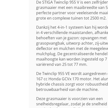
De STIGA Twinclip 955 V is een zelfrijde
grasmaaier met een maaibreedte van 5
perfecte partner voor veeleisende maai
grote en complexe tuinen tot 2500 m2.
Dankzij het 4-in-1 systeem kan hij word
in 4 verschillende maaistanden, afhanke
behoeften van je gazon: opvangen met d
grasopvangbak, uitworp achter, zij-uit
deflector en mulchen met de meegelev
mulchplug. De gecentraliseerde hendel
maaihoogte kan worden ingesteld op 7
variërend van 25 tot 77 mm.
De Twinclip 955 VE wordt aangedreven
167 cc Honda GCVx 170 motor. Het al
hybride chassis zorgt voor robuustheid
betrouwbaarheid van de machine.
Deze grasmaaier is voorzien van een
snelheidsregelaar, zodat je de snelheid