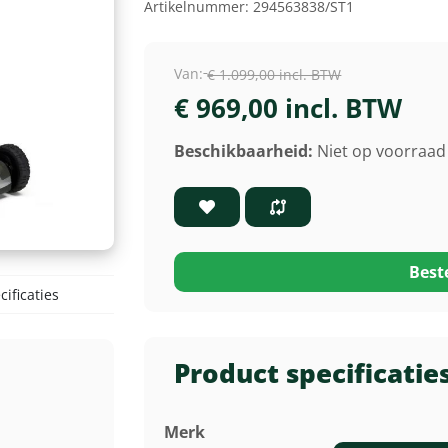
Artikelnummer:
294563838/ST1
Van:
€ 1.099,00 incl. BTW
€ 969,00 incl. BTW
Beschikbaarheid:
Niet op voorraad 
Best
ificaties
Product specificatie
Merk