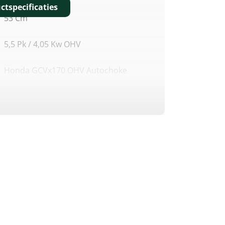
ctspecificaties
53 Cm
5,5 Pk / 4,05 Kw OHV
Honda GCVx170 OHV Autochoke
167 Cm³
4,05 KW/5,5 Pk/3.600 Omw/min.
3,3 KW /4,5 Pk/2.900 Omw/min.
98 DB(A)
Centraal, 7 Standen, 25–77 Mm