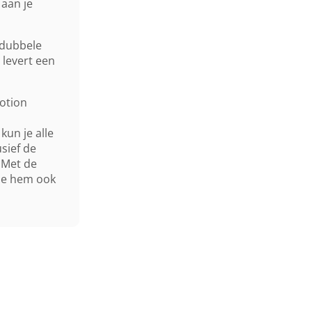
Inhoud Grasvangzak
aan je
Mulchkit
 dubbele
 levert een
Start
otion
Wielaandrijving
un je alle
Bijzonderheden
sief de
 Met de
je hem ook
Maaihuis
Neerklapbare Stuurboom
Gewicht (droog)