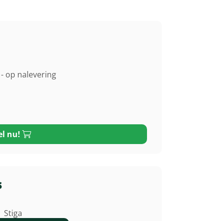
- op nalevering
el nu!
s
Stiga