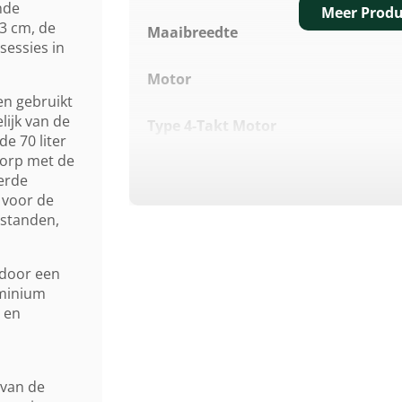
nde
Meer Produ
3 cm, de
Maaibreedte
sessies in
Motor
en gebruikt
lijk van de
Type 4-Takt Motor
e 70 liter
worp met de
Cilinderinhoud
erde
 voor de
Max. Motorvermogen
 standen,
Nominaal. Motorvermogen
 door een
uminium
Geluidsverm. Niveau Lwa
 en
Maaihoogte Instelling
 van de