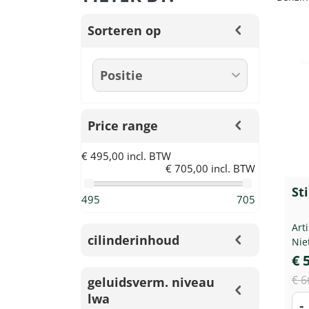
Sorteren op
Price range
€ 495,00 incl. BTW
€ 705,00 incl. BTW
St
495
705
Art
cilinderinhoud
Nie
€ 
€ 6
geluidsverm. niveau
lwa
-