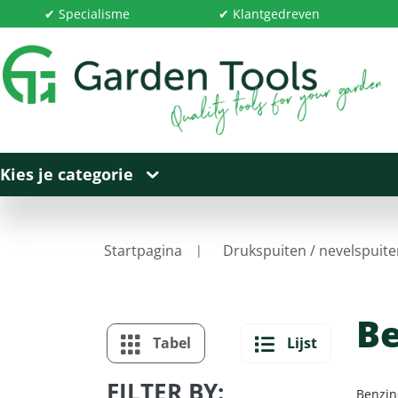
✔ Specialisme
✔ Klantgedreven
Kies je categorie
Startpagina
Drukspuiten / nevelspuit
Be
Tabel
Lijst
FILTER BY:
Benzin