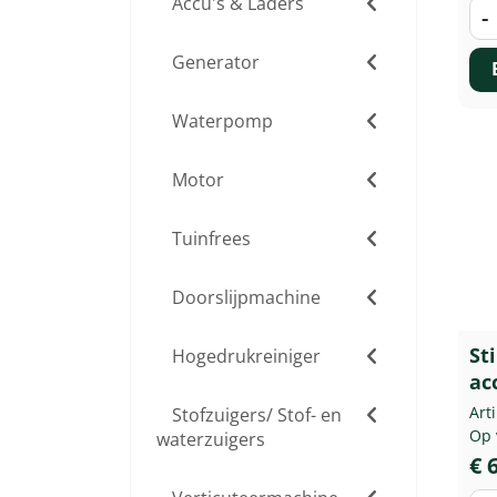
Accu's & Laders
-
Generator
Waterpomp
Motor
Tuinfrees
Doorslijpmachine
St
Hogedrukreiniger
ac
Art
Stofzuigers/ Stof- en
Op 
waterzuigers
€ 