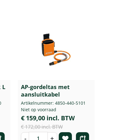
 L
AP-gordeltas met
aansluitkabel
0
Artikelnummer: 4850-440-5101
Niet op voorraad
€ 159,00 incl. BTW
€ 172,00 incl. BTW
-
+