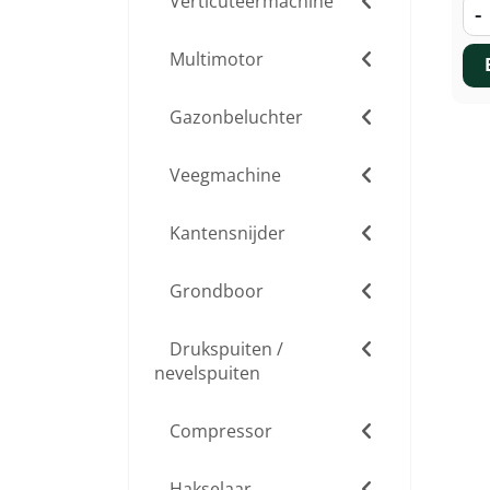
Verticuteermachine
-
Multimotor
Gazonbeluchter
Veegmachine
Kantensnijder
Grondboor
Drukspuiten /
nevelspuiten
Compressor
Hakselaar