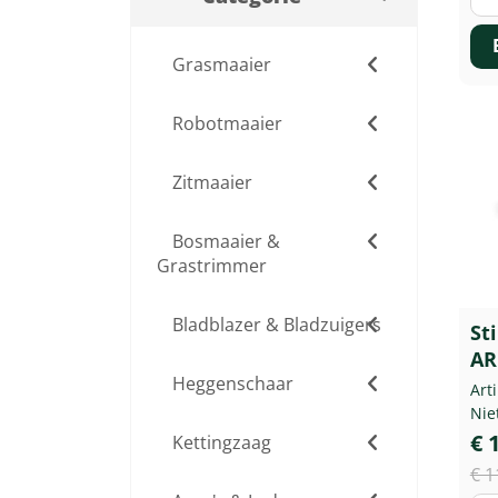
Grasmaaier
Robotmaaier
Zitmaaier
Bosmaaier &
Grastrimmer
Bladblazer & Bladzuigers
St
AR
Heggenschaar
Art
Nie
€ 
Kettingzaag
€ 1