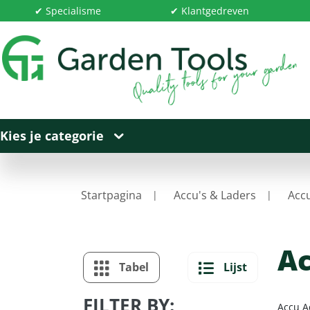
✔ Specialisme
✔ Klantgedreven
Kies je categorie
Startpagina
Accu's & Laders
Accu
Ac
Tabel
Lijst
FILTER BY:
Accu A