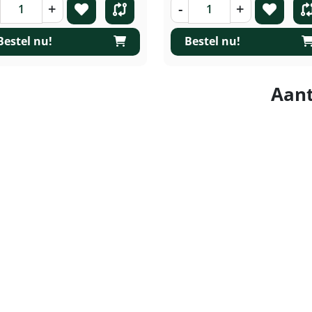
+
-
+
Bestel nu!
Bestel nu!
Aant