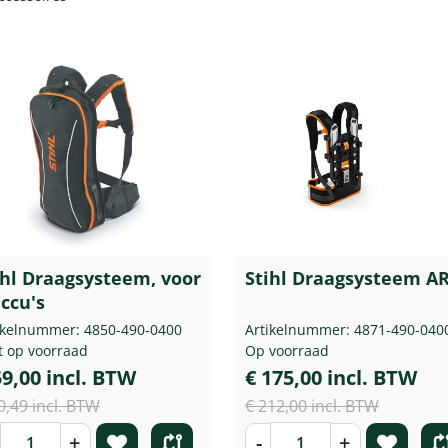
ihl Draagsysteem, voor
Stihl Draagsysteem AR
accu's
ikelnummer: 4850-490-0400
Artikelnummer: 4871-490-040
t op voorraad
Op voorraad
59,00 incl. BTW
€ 175,00 incl. BTW
0,49 incl. BTW
€ 212,00 incl. BTW
+
-
+