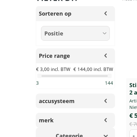
Sorteren op
Price range
€ 3,00 incl. BTW
€ 144,00 incl. BTW
3
144
St
2 
accusysteem
Art
Nie
€ 
merk
€ 7
-
Categorie