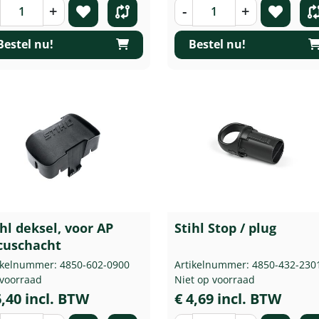
+
-
+
Bestel nu!
Bestel nu!
ihl deksel, voor AP
Stihl Stop / plug
cuschacht
ikelnummer: 4850-602-0900
Artikelnummer: 4850-432-230
voorraad
Niet op voorraad
6,40 incl. BTW
€ 4,69 incl. BTW