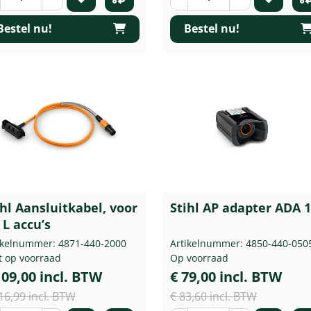
Bestel nu!
Bestel nu!
ihl Aansluitkabel, voor
Stihl AP adapter ADA 
 L accu’s
ikelnummer: 4871-440-2000
Artikelnummer: 4850-440-050
t op voorraad
Op voorraad
109,00 incl. BTW
€ 79,00 incl. BTW
16,99 incl. BTW
€ 83,60 incl. BTW