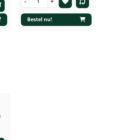
-
+
Bestel nu!
1