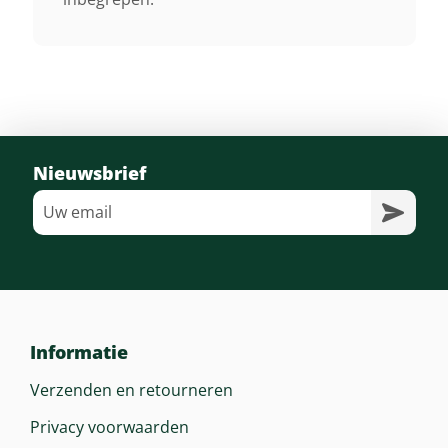
Inschakeling Maaisysteem
Elektromagnetisch
Maaihoogte Instelling
Elektrisch Voorbereid
Nieuwsbrief
Koplampen
Ja Led
Zitting
Comfort
Informatie
Verzenden en retourneren
Inhoud Brandstoftank
12 Liter
Privacy voorwaarden