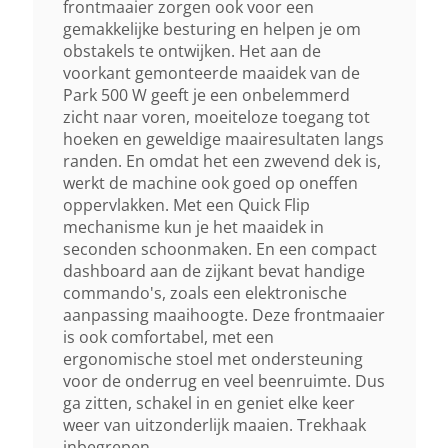
Omw/min.
frontmaaier zorgen ook voor een
gemakkelijke besturing en helpen je om
obstakels te ontwijken. Het aan de
Type Transmissie
voorkant gemonteerde maaidek van de
Park 500 W geeft je een onbelemmerd
Traploos Hydrostatisch
zicht naar voren, moeiteloze toegang tot
hoeken en geweldige maairesultaten langs
Type Besturing
randen. En omdat het een zwevend dek is,
werkt de machine ook goed op oneffen
Knikbesturing
oppervlakken. Met een Quick Flip
mechanisme kun je het maaidek in
Snelheid
seconden schoonmaken. En een compact
dashboard aan de zijkant bevat handige
Vooruit 10 Km/u, Achteruit 4,2
commando's, zoals een elektronische
Km/u
aanpassing maaihoogte. Deze frontmaaier
is ook comfortabel, met een
Maaisysteem
ergonomische stoel met ondersteuning
voor de onderrug en veel beenruimte. Dus
Optie Combi - Wissel Tussen
ga zitten, schakel in en geniet elke keer
Multiclip Mulching En
weer van uitzonderlijk maaien. Trekhaak
Achteruitworp
inbegrepen.