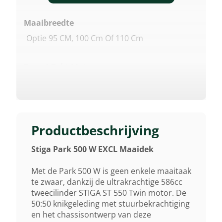
Maaibreedte
Optie 95 CM, 100 Cm Of 110 Cm
Type 4-Takt Motor
2-Cilinder ST 550 Twin
Cilinderinhoud
586 Cm³
Productbeschrijving
Stiga Park 500 W EXCL Maaidek
Max. Motorvermogen
11,75 KW/16 Pk/4.000 Omw/min.
Met de Park 500 W is geen enkele maaitaak
te zwaar, dankzij de ultrakrachtige 586cc
tweecilinder STIGA ST 550 Twin motor. De
Nominaal. Motorvermogen
50:50 knikgeleding met stuurbekrachtiging
11,9 KW/16,20 Pk/3,200
en het chassisontwerp van deze