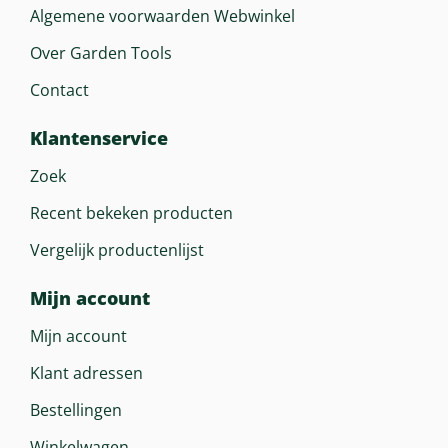
Algemene voorwaarden Webwinkel
Afmeting In Cm
Over Garden Tools
196 X 86,4 X 123,6 Cm
Contact
Gewicht (droog)
Klantenservice
207 Kg
Zoek
Recent bekeken producten
Geluidsverm. Niveau Lwa
86 DB
Vergelijk productenlijst
Mijn account
Bijzonderheden
QuickFlip-Systeem En Incl.
Mijn account
Trekhaak
Klant adressen
Bestellingen
Winkelwagen