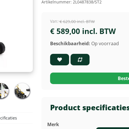
Artikelnummer:
2L0487838/ST2
Van:
€ 629,00 incl. BTW
€ 589,00 incl. BTW
Beschikbaarheid:
Op voorraad
Best
Product specificatie
ificaties
Merk