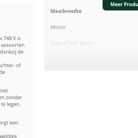
Meer Produ
Maaibreedte
Motor
 748 V is
Type 4-Takt Motor
grassoorten
dankzij de
Cilinderinhoud
chter- of
 de
Max. Motorvermogen
 met
Nominaal. Motorvermogen
gen zonder
te legen,
Geluidsverm. Niveau Lwa
ergt een
Maaihoogte Instelling
weldige