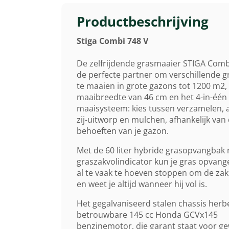
Productbeschrijving
Stiga Combi 748 V
De zelfrijdende grasmaaier STIGA Combi
de perfecte partner om verschillende 
te maaien in grote gazons tot 1200 m2, 
maaibreedte van 46 cm en het 4-in-één
maaisysteem: kies tussen verzamelen, a
zij-uitworp en mulchen, afhankelijk van
behoeften van je gazon.
Met de 60 liter hybride grasopvangbak
graszakvolindicator kun je gras opvan
al te vaak te hoeven stoppen om de zak 
en weet je altijd wanneer hij vol is.
Het gegalvaniseerd stalen chassis herb
betrouwbare 145 cc Honda GCVx145
benzinemotor, die garant staat voor ge