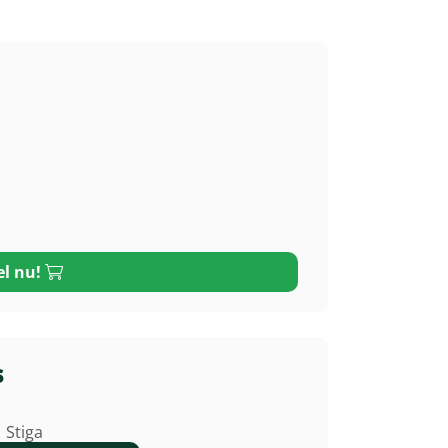
el nu!
s
Stiga