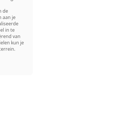
Inhoud Grasvangzak
n de
Mulchkit
 aan je
liseerde
l in te
Start
iërend van
elen kun je
Wielaandrijving
errein.
Bijzonderheden
Maaihuis
Neerklapbare Stuurboom
Gewicht (droog)