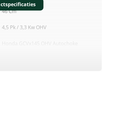
ctspecificaties
46 Cm
4,5 Pk / 3,3 Kw OHV
Honda GCVx145 OHV Autochoke
145 Cm³
3,3 KW/4,5 Pk/3.600 Omw/min.
2,75 KW /3,75 Pk/2.900 Omw/min.
96 DB(A)
Centraal, 6 Standen, 22–80 Mm