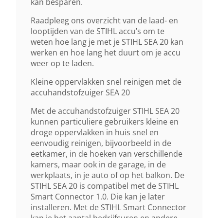
kan besparen.
Geluidsverm. Niveau Lwa
Raadpleeg ons overzicht van de laad- en
68 DB(A)
looptijden van de STIHL accu’s om te
weten hoe lang je met je STIHL SEA 20 kan
werken en hoe lang het duurt om je accu
Lengte X Breedte X Hoogte
weer op te laden.
11,3 Cm X 46,5 Cm X 18,7 Cm
Kleine oppervlakken snel reinigen met de
accuhandstofzuiger SEA 20
Bijzonderheden
Met de accuhandstofzuiger STIHL SEA 20
Exclusief Accu En Lader
kunnen particuliere gebruikers kleine en
droge oppervlakken in huis snel en
eenvoudig reinigen, bijvoorbeeld in de
eetkamer, in de hoeken van verschillende
kamers, maar ook in de garage, in de
werkplaats, in je auto of op het balkon. De
STIHL SEA 20 is compatibel met de STIHL
Smart Connector 1.0. Die kan je later
installeren. Met de STIHL Smart Connector
kan je het aantal bedrijfsuren en andere