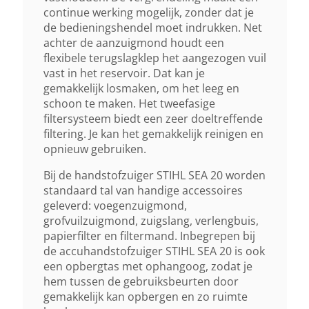
continue werking mogelijk, zonder dat je
Inhoud Van De Container
de bedieningshendel moet indrukken. Net
0,8 L
achter de aanzuigmond houdt een
flexibele terugslagklep het aangezogen vuil
vast in het reservoir. Dat kan je
Zuigslanglengte
gemakkelijk losmaken, om het leeg en
1,5 M
schoon te maken. Het tweefasige
filtersysteem biedt een zeer doeltreffende
filtering. Je kan het gemakkelijk reinigen en
Slangdiameter
opnieuw gebruiken.
29 Mm
Bij de handstofzuiger STIHL SEA 20 worden
standaard tal van handige accessoires
Waterdicht
geleverd: voegenzuigmond,
grofvuilzuigmond, zuigslang, verlengbuis,
N/A
papierfilter en filtermand. Inbegrepen bij
de accuhandstofzuiger STIHL SEA 20 is ook
Autonomie As 2 Accu
een opbergtas met ophangoog, zodat je
hem tussen de gebruiksbeurten door
Tot 14 Min 1)
gemakkelijk kan opbergen en zo ruimte