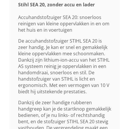
Stihl SEA 20, zonder accu en lader
Gewicht (droog)
1,1 Kg
Accuhandstofzuiger SEA 20: snoerloos
reinigen van kleine oppervlakken in en om
het huis en in voertuigen
Aanbevolen Accu
De accuhandstofzuiger STIHL SEA 20 is
AS 2
zeer handig. Je kan er snel en gemakkelijk
kleine oppervlakken mee schoonmaken.
Max. Vacuüm Aan Het Einde Van De Slang
Dankzij zijn lithium-ion-accu van het STIHL
AS systeem reinig je oppervlakken in een
65 Mbar
handomdraai, snoerloos en stil. De
handstofzuiger van STIHL is licht en
Volumestroom Op Turbine
ergonomisch. Met een vermogen van 10 V
biedt hij uitstekende prestaties.
42 Cf/min
Dankzij de zeer handige rubberen
handgreep kan je de startknop gemakkelijk
Volumestroom
bedienen, of je nu links- of rechtshandig
1026 L/min
bent, en de stofzuiger STIHL SEA 20 stevig
vasthouden. De vergrendeling maakt een