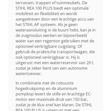
terrassen, trappen of tuinmeubels. De
Lengte Hogedrukslang
STIHL REA 100 PLUS biedt een optimale
mobiliteit en flexibiliteit en wordt
6 M
aangedreven door een krachtige accu van
het STIHL AP systeem. Als je geen
wateraansluiting in de buurt hebt, kan je in
Max. Temperatuur Toegevoerd Water
de zuigmodus werken en bijvoorbeeld
40 °C
water van een regenton gebruiken met de
optioneel verkrijgbare zuigslang. Of
gebruik de praktische transportwagen, die
Waterdicht
ook optioneel verkrijgbaar is. Hij is
IPX5
uitgerust met een waterreservoir van 20 l,
zodat je zeker bent van een autonome
watertoevoer.
Geluidsverm. Niveau Lwa
75 DB
In combinatie met de robuuste
hogedrukpomp en de aluminium
pompkop levert de stille en krachtige EC-
Gewicht (droog)
motor een maximale druk van 150 bar,
6,5 Kg
zodat je de klus snel kan klaren. De STIHL
REA 100 PLUS is uitgerust met een