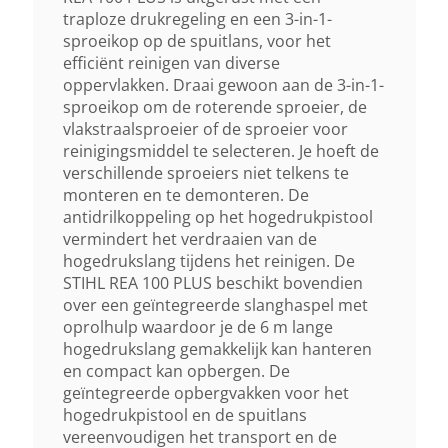
traploze drukregeling en een 3-in-1-
Autonomie Met Ap 200
sproeikop op de spuitlans, voor het
12 Min
efficiënt reinigen van diverse
oppervlakken. Draai gewoon aan de 3-in-1-
sproeikop om de roterende sproeier, de
Autonomie Met Ap 200 S
vlakstraalsproeier of de sproeier voor
12 Min
reinigingsmiddel te selecteren. Je hoeft de
verschillende sproeiers niet telkens te
monteren en te demonteren. De
Autonomie Met Ap 300
antidrilkoppeling op het hogedrukpistool
12 Min
vermindert het verdraaien van de
hogedrukslang tijdens het reinigen. De
STIHL REA 100 PLUS beschikt bovendien
Autonomie 1 Met Ap 300 S
over een geïntegreerde slanghaspel met
oprolhulp waardoor je de 6 m lange
14 Min
hogedrukslang gemakkelijk kan hanteren
en compact kan opbergen. De
Autonomie Met Ap 500 S
geïntegreerde opbergvakken voor het
hogedrukpistool en de spuitlans
17 Min
vereenvoudigen het transport en de