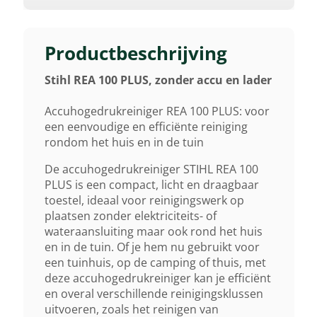
Aanbevolen Accu
AK 30 S
Productbeschrijving
Stihl REA 100 PLUS, zonder accu en lader
Werkdruk
125 Bar
Accuhogedrukreiniger REA 100 PLUS: voor
een eenvoudige en efficiënte reiniging
rondom het huis en in de tuin
Max. Druk
De accuhogedrukreiniger STIHL REA 100
150 Bar
PLUS is een compact, licht en draagbaar
toestel, ideaal voor reinigingswerk op
Min. Waterdebiet
plaatsen zonder elektriciteits- of
wateraansluiting maar ook rond het huis
270 L/h
en in de tuin. Of je hem nu gebruikt voor
een tuinhuis, op de camping of thuis, met
Max. Waterdebiet
deze accuhogedrukreiniger kan je efficiënt
en overal verschillende reinigingsklussen
300 L/h
uitvoeren, zoals het reinigen van