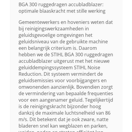
86 M/s
BGA 300 ruggedragen accubladblazer:
optimale blaaskracht met stille werking
Luchtstroom Met Rond Mondstuk
Gemeentewerkers en hoveniers weten dat
bij reinigingswerkzaamheden in
970 M³/h
geluidsgevoelige omgevingen het
geluidsniveau van de gebruikte machine
Aanbevolen Accu
een belangrijk criterium is. Daarom
hebben we de STIHL BGA 300 ruggedragen
AR 3000 L
accubladblazer uitgerust met het nieuwe
geluiddempingssysteem STIHL Noise
Gewicht (droog)
Reduction. Dit systeem vermindert de
geluidsemissies voor voorbijgangers en
7,4 Kg 2)
omwonenden aanzienlijk. Bovendien zorgt
de vermindering van bepaalde frequenties
Waterdicht
voor een aangenamer geluid. Tegelijkertijd
is de reinigingskracht bijzonder hoog
IPX4
dankzij de maximale luchtsnelheid van 86
m/s. Dit betekent dat je ook zware, natte
bladeren snel kan wegblazen en parken,
Geluidsverm. Niveau Lwa