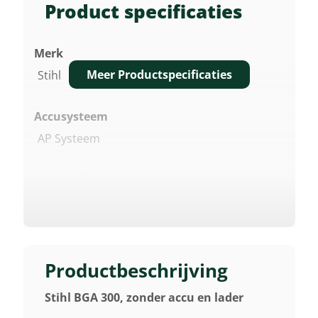
Product specificaties
Merk
Meer Productspecificaties
Stihl
Accusysteem
AP Systeem
Nominale Spanning
36 V
Blaaskracht Met Rond Mondstuk
26 N
Productbeschrijving
Stihl BGA 300, zonder accu en lader
Max. Luchtsnelheid Met Ronde Mondstuk