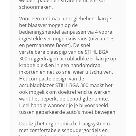
weiden, paden en straten efficiënt kan
84 DB(A)
schoonmaken.
Voor een optimaal energiebeheer kan je
Autonomie Met Ap 200
het blaasvermogen op de
13 Min
bedieningshendel aanpassen via 4 vooraf
ingestelde vermogensniveaus (niveau 1-3
en permanente Boost). De snel
Autonomie Met Ap 200 S
verstelbare blaaspijp van de STIHL BGA
13 Min
300 ruggedragen accubladblazer kan je op
krappe plekken in een handomdraai
inkorten en net zo snel weer uitschuiven.
Autonomie Met Ap 300
Het compacte design van de
8 Min
accubladblazer STIHL BGA 300 maakt het
ook mogelijk om doeltreffend te werken,
want het beperkt de benodigde ruimte.
Autonomie 1 Met Ap 300 S
Heel handig wanneer je je bijvoorbeeld
10 Min
tussen geparkeerde auto’s moet bewegen.
Dankzij het ergonomisch draagsysteem
Autonomie Met Ap 500 S
met comfortabele schoudergordels en