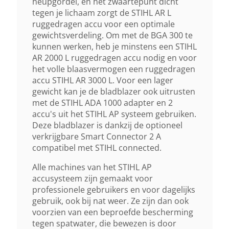
heupgordel, en het zwaartepunt dicht
12 Min
tegen je lichaam zorgt de STIHL AR L
ruggedragen accu voor een optimale
Autonomie Met AR 2000 L
gewichtsverdeling. Om met de BGA 300 te
kunnen werken, heb je minstens een STIHL
50 Min
AR 2000 L ruggedragen accu nodig en voor
het volle blaasvermogen een ruggedragen
Autonomie Met AR 3000 L
accu STIHL AR 3000 L. Voor een lager
gewicht kan je de bladblazer ook uitrusten
65 Min
met de STIHL ADA 1000 adapter en 2
accu's uit het STIHL AP systeem gebruiken.
Bijzonderheden
Deze bladblazer is dankzij de optioneel
verkrijgbare Smart Connector 2 A
Exclusief Accu En Lader
compatibel met STIHL connected.
Alle machines van het STIHL AP
accusysteem zijn gemaakt voor
professionele gebruikers en voor dagelijks
gebruik, ook bij nat weer. Ze zijn dan ook
voorzien van een beproefde bescherming
tegen spatwater, die bewezen is door