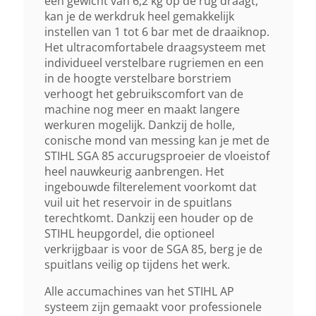
een gewicht van 6,2 kg op de rug draagt,
1 - 6 Bar
kan je de werkdruk heel gemakkelijk
instellen van 1 tot 6 bar met de draaiknop.
Het ultracomfortabele draagsysteem met
Geluidsverm. Niveau Lwa
individueel verstelbare rugriemen en een
66 DB(A)
in de hoogte verstelbare borstriem
verhoogt het gebruikscomfort van de
machine nog meer en maakt langere
Autonomie Met Ap 200
werkuren mogelijk. Dankzij de holle,
Tot 1000 Min
conische mond van messing kan je met de
STIHL SGA 85 accurugsproeier de vloeistof
heel nauwkeurig aanbrengen. Het
Lengte X Breedte X Hoogte
ingebouwde filterelement voorkomt dat
29,2 Cm X 40,6 Cm X 60,6 Cm
vuil uit het reservoir in de spuitlans
terechtkomt. Dankzij een houder op de
STIHL heupgordel, die optioneel
Autonomie Met Ap 200 S
verkrijgbaar is voor de SGA 85, berg je de
Tot 1000 Min
spuitlans veilig op tijdens het werk.
Alle accumachines van het STIHL AP
systeem zijn gemaakt voor professionele