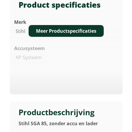
Product specificaties
Merk
Meer Productspecificaties
Stihl
Accusysteem
AP Systeem
Nominale Spanning
36 V
Aanbevolen Accu
AP 200 S
Productbeschrijving
Stihl SGA 85, zonder accu en lader
Bijzonderheden