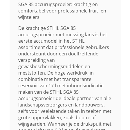
Exclusief Accu En Lader
SGA 85 accurugsproeier: krachtig en
comfortabel voor professionele fruit- en
wijntelers
Gewicht (droog)
De krachtige STIHL SGA 85
6,2 Kg
accurugsproeier met messing lans is het
eerste accumodel in het STIHL
Inhoud Reservoir
assortiment dat professionele gebruikers
ondersteunt door een doeltreffende
17 L
verspreiding van
gewasbeschermingsmiddelen en
Min. Waterdebiet
meststoffen. De hoge werkdruk, in
combinatie met het transparante
1.5 L/min
reservoir van 17 l met inhoudsindicatie
maken van de STIHL SGA 85
Max. Waterdebiet
accurugsproeier de ideale partner van alle
landschapsverzorgers en landbouwers,
3.1 L/min
zelfs voor veeleisende taken in teelten met
grote oppervlakken, zoals boom- of
wijngaarden. Wanneer je de drukspuit met
Werkdruk