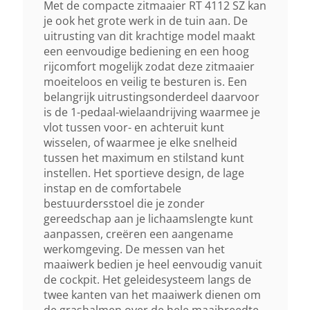
Met de compacte zitmaaier RT 4112 SZ kan
je ook het grote werk in de tuin aan. De
Type Transmissie
uitrusting van dit krachtige model maakt
een eenvoudige bediening en een hoog
Traploos Hydrostatisch
rijcomfort mogelijk zodat deze zitmaaier
moeiteloos en veilig te besturen is. Een
Snelheid
belangrijk uitrustingsonderdeel daarvoor
is de 1-pedaal-wielaandrijving waarmee je
Vooruit 8,2 Km/u, Achteruit 4,2
vlot tussen voor- en achteruit kunt
Km/u
wisselen, of waarmee je elke snelheid
tussen het maximum en stilstand kunt
Maaisysteem
instellen. Het sportieve design, de lage
instap en de comfortabele
2 Messen/zij-Uitworp
bestuurdersstoel die je zonder
gereedschap aan je lichaamslengte kunt
Inschakeling Maaisysteem
aanpassen, creëren een aangename
werkomgeving. De messen van het
Elektromagnetisch
maaiwerk bedien je heel eenvoudig vanuit
de cockpit. Het geleidesysteem langs de
twee kanten van het maaiwerk dienen om
Maaihoogte Instelling