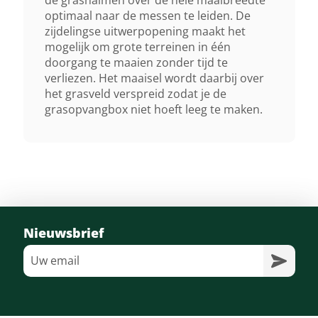
de grashalmen over de hele maaibreedte
7 Standen, 35-90 Mm
optimaal naar de messen te leiden. De
zijdelingse uitwerpopening maakt het
mogelijk om grote terreinen in één
Mulchkit
doorgang te maaien zonder tijd te
Als Optie Leverbaar
verliezen. Het maaisel wordt daarbij over
het grasveld verspreid zodat je de
grasopvangbox niet hoeft leeg te maken.
Zitting
Comfort
Acculader
Optie
Nieuwsbrief
Brandstofindicatie
Optisch
Koplampen