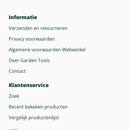
Ja
Informatie
Display
Nee
Verzenden en retourneren
Privacy voorwaarden
Bumper Voor/achter
Algemene voorwaarden Webwinkel
Optie
Over Garden Tools
Inhoud Brandstoftank
Contact
9 Liter
Klantenservice
Zoek
Afmeting In Cm
191 X 132 X 118 Cm
Recent bekeken producten
Vergelijk productenlijst
Gewicht (droog)