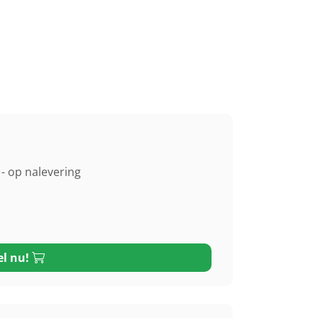
- op nalevering
el nu!