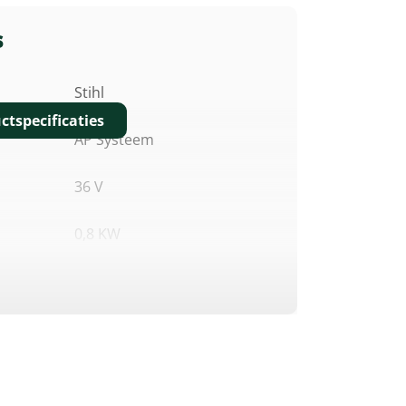
s
Stihl
ctspecificaties
AP Systeem
36 V
0,8 KW
90 DB(A)
93 Cm
Beugelhandgreep