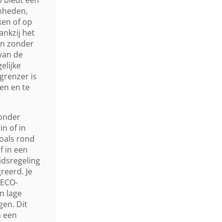
Gewicht (droog)
amheden,
ken of op
nkzij het
Draaggordel
en zonder
van de
elijke
grenzer is
en en te
zonder
n of in
oals rond
f in een
idsregeling
reerd. Je
 ECO-
n lage
gen. Dit
n een