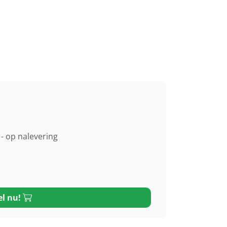
- op nalevering
el nu!