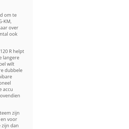
ld om te
G-KM,
laar over
ntal ook
120 R helpt
e langere
el wilt
are dubbele
aibare
oneel
e accu
bovendien
teem zijn
 en voor
e zijn dan