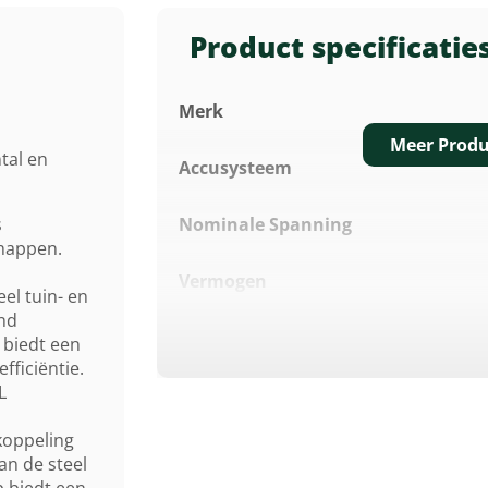
Product specificatie
Merk
Meer Produ
tal en
Accusysteem
s
Nominale Spanning
happen.
Vermogen
el tuin- en
nd
Geluidsverm. Niveau Lwa
 biedt een
ficiëntie.
L
Lengte Tot Koppelingsmof
koppeling
Stuurboom
an de steel
 biedt een