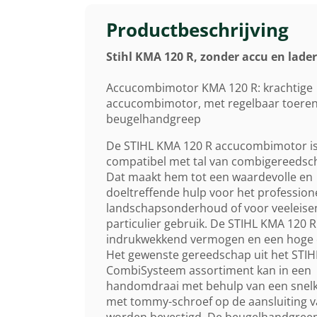
Productbeschrijving
Stihl KMA 120 R, zonder accu en lader
Accucombimotor KMA 120 R: krachtige
accucombimotor, met regelbaar toeren
beugelhandgreep
De STIHL KMA 120 R accucombimotor i
compatibel met tal van combigereedsc
Dat maakt hem tot een waardevolle en
doeltreffende hulp voor het professione
landschapsonderhoud of voor veeleise
particulier gebruik. De STIHL KMA 120 R
indrukwekkend vermogen en een hoge ef
Het gewenste gereedschap uit het STIH
CombiSysteem assortiment kan in een
handomdraai met behulp van een snel
met tommy-schroef op de aansluiting v
worden bevestigd. De beugelhandgreep