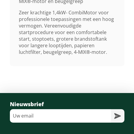
MIX®-motor en beugelgreep
Gewicht (droog)
Zeer krachtige 1,4kW- CombiMotor voor
professionele toepassingen met een hoog
4,4 Kg 1)
vermogen. Vereenvoudigde
startprocedure voor een comfortabele
Start
start, stoptoets, grotere brandstoftank
voor langere looptijden, papieren
Gemakkelijk Via Startkoord
luchtfilter, beugelgreep, 4-MIX®-motor.
Lengte Tot Koppelingsmof
94 Cm
Stuurboom
Beugelhandgreep
Nieuwsbrief
Draaggordel
Enkele Draagriem