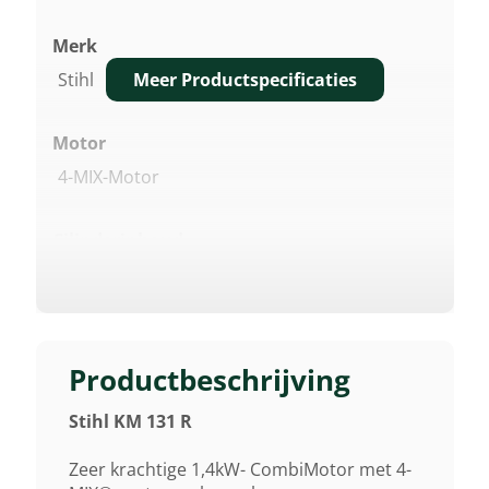
Merk
Meer Productspecificaties
Stihl
Motor
4-MIX-Motor
Cilinderinhoud
36.3 Cm³
Vermogen
1,4 KW/1,9 Pk
Productbeschrijving
Stihl KM 131 R
Geluidsverm. Niveau Lwa
101 DB(A) 3)
Zeer krachtige 1,4kW- CombiMotor met 4-