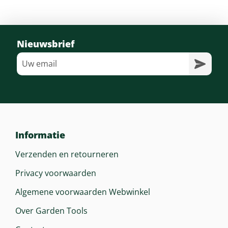
Gewicht (droog)
6,1 Kg
Nieuwsbrief
Afmeting In Cm
232 Cm
Type Zaagblad
Dubbelzijdig
Informatie
Verzenden en retourneren
Privacy voorwaarden
Algemene voorwaarden Webwinkel
Over Garden Tools