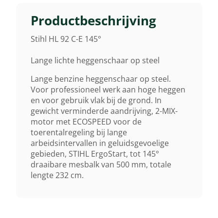
Max. Motorvermogen
0,90 KW/1,23 Pk
Productbeschrijving
Stihl HL 92 C-E 145°
Zaagbladlengte
50 Cm
Lange lichte heggenschaar op steel
Lange benzine heggenschaar op steel.
Afstand Tussen De Tanden
Voor professioneel werk aan hoge heggen
en voor gebruik vlak bij de grond. In
34 Mm
gewicht verminderde aandrijving, 2-MIX-
motor met ECOSPEED voor de
Geluidsverm. Niveau Lwa
toerentalregeling bij lange
arbeidsintervallen in geluidsgevoelige
91 DB(A)
gebieden, STIHL ErgoStart, tot 145°
draaibare mesbalk van 500 mm, totale
Start
lengte 232 cm.
Gemakkelijk Via Startkoord