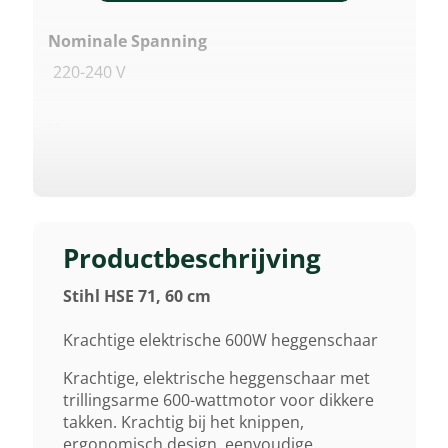
Nominale Spanning
220-240 V
Vermogen
600 W
Gewicht (droog)
4,2 Kg
Productbeschrijving
Stihl HSE 71, 60 cm
Zaagbladlengte
60 Cm
Krachtige elektrische 600W heggenschaar
Krachtige, elektrische heggenschaar met
Afstand Tussen De Tanden
trillingsarme 600-wattmotor voor dikkere
takken. Krachtig bij het knippen,
36 Mm
ergonomisch design, eenvoudige