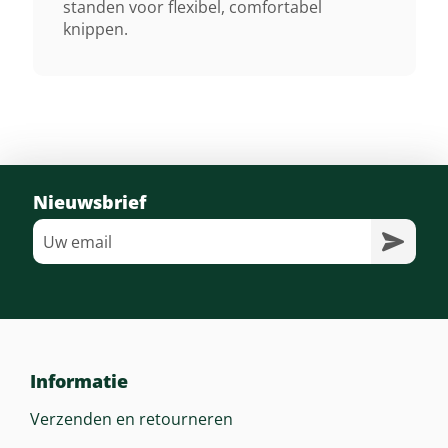
Afmeting In Cm
standen voor flexibel, comfortabel
knippen.
133 Cm
Geluidsverm. Niveau Lwa
91 DB
Nieuwsbrief
Informatie
Verzenden en retourneren