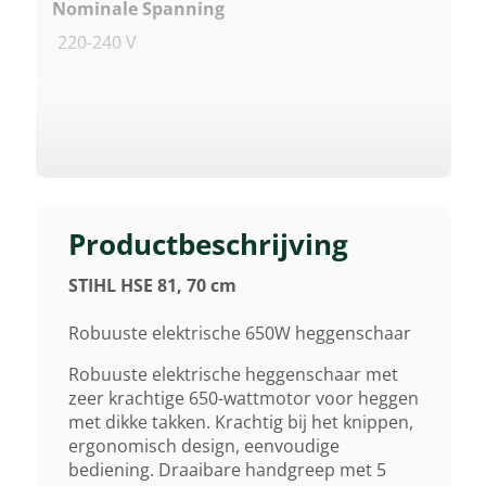
Nominale Spanning
220-240 V
Vermogen
650 W
Gewicht (droog)
4,4 Kg
Productbeschrijving
STIHL HSE 81, 70 cm
Zaagbladlengte
70 Cm
Robuuste elektrische 650W heggenschaar
Robuuste elektrische heggenschaar met
Afstand Tussen De Tanden
zeer krachtige 650-wattmotor voor heggen
met dikke takken. Krachtig bij het knippen,
36 Mm
ergonomisch design, eenvoudige
bediening. Draaibare handgreep met 5