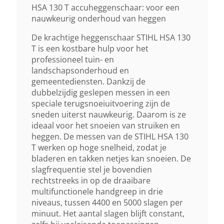
AP 300
HSA 130 T accuheggenschaar: voor een
nauwkeurig onderhoud van heggen
Gewicht (droog)
De krachtige heggenschaar STIHL HSA 130
T is een kostbare hulp voor het
42 Kg
professioneel tuin- en
landschapsonderhoud en
Zaagbladlengte
gemeentediensten. Dankzij de
dubbelzijdig geslepen messen in een
75 Cm
speciale terugsnoeiuitvoering zijn de
sneden uiterst nauwkeurig. Daarom is ze
Afstand Tussen De Tanden
ideaal voor het snoeien van struiken en
heggen. De messen van de STIHL HSA 130
30 Mm
T werken op hoge snelheid, zodat je
bladeren en takken netjes kan snoeien. De
Type Zaagblad
slagfrequentie stel je bovendien
rechtstreeks in op de draaibare
Dubbelzijdig
multifunctionele handgreep in drie
niveaus, tussen 4400 en 5000 slagen per
minuut. Het aantal slagen blijft constant,
Geluidsverm. Niveau Lwa