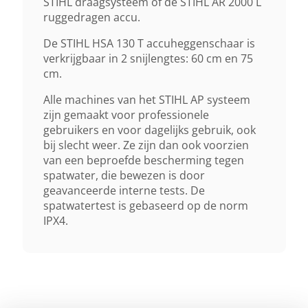
STIHL draagsysteem of de STIHL AR 2000 L
Exclusief Accu En Lader
ruggedragen accu.
De STIHL HSA 130 T accuheggenschaar is
verkrijgbaar in 2 snijlengtes: 60 cm en 75
cm.
Alle machines van het STIHL AP systeem
zijn gemaakt voor professionele
gebruikers en voor dagelijks gebruik, ook
bij slecht weer. Ze zijn dan ook voorzien
van een beproefde bescherming tegen
spatwater, die bewezen is door
geavanceerde interne tests. De
spatwatertest is gebaseerd op de norm
IPX4.