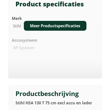
Product specificaties
Merk
Meer Productspecificaties
Stihl
Accusysteem
AP Systeem
Nominale Spanning
36 V
Vermogen
0,48 KW 1)
Productbeschrijving
Stihl HSA 130 T 75 cm excl accu en lader
Aanbevolen Accu