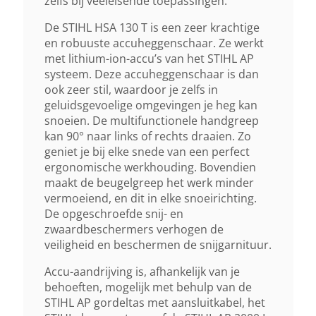
zelfs bij veeleisende toepassingen.
88 DB(A)
De STIHL HSA 130 T is een zeer krachtige
en robuuste accuheggenschaar. Ze werkt
Autonomie Met Ap 200
met lithium-ion-accu’s van het STIHL AP
Tot 108 Min
systeem. Deze accuheggenschaar is dan
ook zeer stil, waardoor je zelfs in
geluidsgevoelige omgevingen je heg kan
Autonomie Met Ap 300
snoeien. De multifunctionele handgreep
Tot 135 Min
kan 90° naar links of rechts draaien. Zo
geniet je bij elke snede van een perfect
ergonomische werkhouding. Bovendien
Autonomie 1 Met Ap 300 S
maakt de beugelgreep het werk minder
Tot 167 Min
vermoeiend, en dit in elke snoeirichting.
De opgeschroefde snij- en
zwaardbeschermers verhogen de
Autonomie Met Ap 500 S
veiligheid en beschermen de snijgarnituur.
Tot 200 Min
Accu-aandrijving is, afhankelijk van je
behoeften, mogelijk met behulp van de
Bijzonderheden
STIHL AP gordeltas met aansluitkabel, het