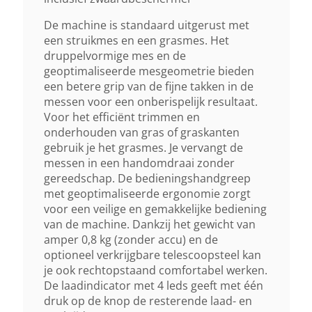
Waterdicht
De machine is standaard uitgerust met
IPX1
een struikmes en een grasmes. Het
druppelvormige mes en de
geoptimaliseerde mesgeometrie bieden
Autonomie As 2 Accu
een betere grip van de fijne takken in de
110 Min 3)
messen voor een onberispelijk resultaat.
Voor het efficiënt trimmen en
onderhouden van gras of graskanten
Bijzonderheden
gebruik je het grasmes. Je vervangt de
Incl. Accu En Lader
messen in een handomdraai zonder
gereedschap. De bedieningshandgreep
met geoptimaliseerde ergonomie zorgt
voor een veilige en gemakkelijke bediening
van de machine. Dankzij het gewicht van
amper 0,8 kg (zonder accu) en de
optioneel verkrijgbare telescoopsteel kan
je ook rechtopstaand comfortabel werken.
De laadindicator met 4 leds geeft met één
druk op de knop de resterende laad- en