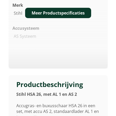
Merk
Meer Productspecificaties
Stihl
Accusysteem
AS Systeem
Nominale Spanning
10,8 V
Vermogen
0,10 KW 1)
Productbeschrijving
Stihl HSA 26, met AL 1 en AS 2
Aanbevolen Accu
AS 2
Accugras- en buxusschaar HSA 26 in een
set, met accu AS 2, standaardlader AL 1 en