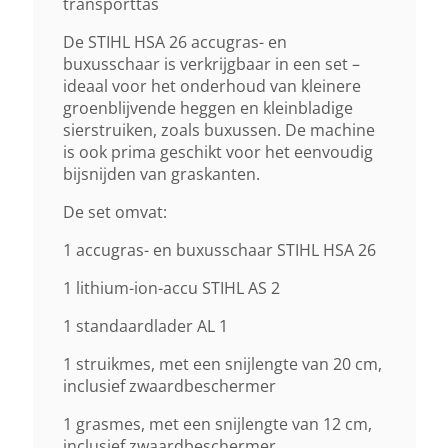
transporttas
Gewicht (droog)
De STIHL HSA 26 accugras- en
0,8 Kg 2)
buxusschaar is verkrijgbaar in een set –
ideaal voor het onderhoud van kleinere
Zaagbladlengte
groenblijvende heggen en kleinbladige
sierstruiken, zoals buxussen. De machine
20 Cm
is ook prima geschikt voor het eenvoudig
bijsnijden van graskanten.
Afstand Tussen De Tanden
De set omvat:
19 Mm
1 accugras- en buxusschaar STIHL HSA 26
Type Zaagblad
1 lithium-ion-accu STIHL AS 2
Dubbelzijdig
1 standaardlader AL 1
1 struikmes, met een snijlengte van 20 cm,
Geluidsverm. Niveau Lwa
inclusief zwaardbeschermer
72 DB(A)
1 grasmes, met een snijlengte van 12 cm,
inclusief zwaardbeschermer