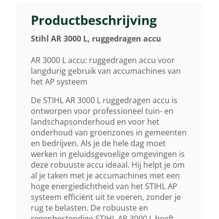
Nominale Capaciteit Volgens IEC 61960
43.80 AH
Productbeschrijving
Stihl AR 3000 L, ruggedragen accu
Nominale Cap Cel Volgens Opgave(
Fabrikant)
AR 3000 L accu: ruggedragen accu voor
5 AH
langdurig gebruik van accumachines van
het AP systeem
Aantal Leds
De STIHL AR 3000 L ruggedragen accu is
ontworpen voor professioneel tuin- en
6
landschapsonderhoud en voor het
onderhoud van groenzones in gemeenten
Accucel Technologie
en bedrijven. Als je de hele dag moet
werken in geluidsgevoelige omgevingen is
Lithium-Ion
deze robuuste accu ideaal. Hij helpt je om
al je taken met je accumachines met een
Gewicht (droog)
hoge energiedichtheid van het STIHL AP
systeem efficiënt uit te voeren, zonder je
9,7 Kg
rug te belasten. De robuuste en
regenbestendige STIHL AR 3000 L heeft