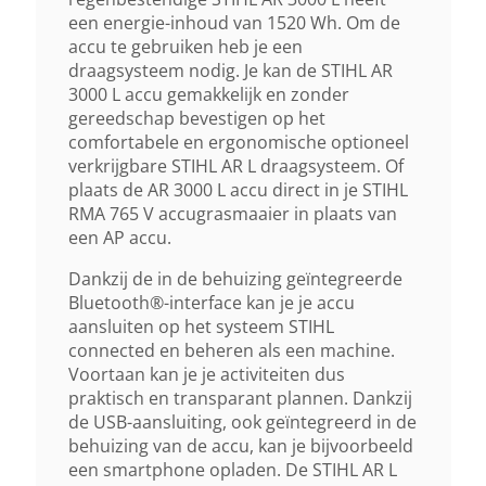
Lengte X Breedte X Hoogte
een energie-inhoud van 1520 Wh. Om de
accu te gebruiken heb je een
380 Mm X 302 Mm X 122 Mm
draagsysteem nodig. Je kan de STIHL AR
3000 L accu gemakkelijk en zonder
gereedschap bevestigen op het
comfortabele en ergonomische optioneel
verkrijgbare STIHL AR L draagsysteem. Of
plaats de AR 3000 L accu direct in je STIHL
RMA 765 V accugrasmaaier in plaats van
een AP accu.
Dankzij de in de behuizing geïntegreerde
Bluetooth®-interface kan je je accu
aansluiten op het systeem STIHL
connected en beheren als een machine.
Voortaan kan je je activiteiten dus
praktisch en transparant plannen. Dankzij
de USB-aansluiting, ook geïntegreerd in de
behuizing van de accu, kan je bijvoorbeeld
een smartphone opladen. De STIHL AR L