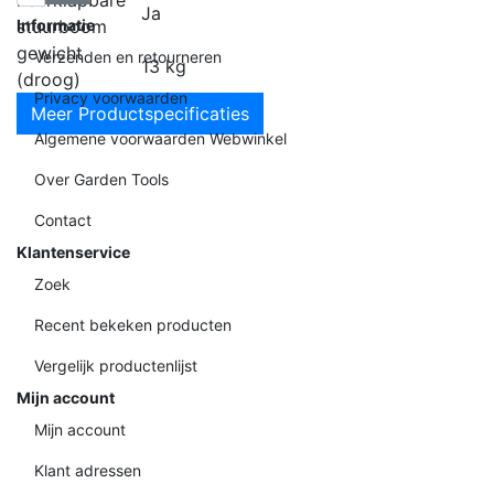
Ja
stuurboom
Informatie
gewicht
Verzenden en retourneren
13 kg
(droog)
Privacy voorwaarden
Meer Productspecificaties
Algemene voorwaarden Webwinkel
Over Garden Tools
Contact
Klantenservice
Zoek
Recent bekeken producten
Vergelijk productenlijst
Mijn account
Mijn account
Klant adressen