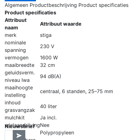
Algemeen
Productbeschrijving
Product specificaties
Product specificaties
Attribuut
Attribuut waarde
naam
merk
stiga
nominale
230 V
spanning
vermogen
1600 W
maaibreedte
32 cm
geluidsverm.
94 dB(A)
niveau lwa
maaihoogte
centraal, 6 standen, 25–75 mm
instelling
inhoud
40 liter
grasvangzak
mulchkit
Ja incl.
wielaandrijving
Nee
Nieuwsbrief
maaihuis
Polypropyleen
neerklapbare