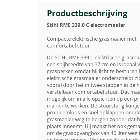
Productbeschrijving
Stihl RME 339.0 C electromaaier
Compacte elektrische grasmaaier met
comfortabel stuur
De STIHL RME 339 C elektrische grasmaa
een snijbreedte van 37 cm en is ideaal v
grasperken omdat hij licht te besturen i
elektrische grasmaaier onderscheidt zi
vooral door het in twee stappen in de 
verstelbaar comfortabel stuur. Dat maa
mogelijk om in alle opzichten op een pr
manier te werken. De stuurstang kun je
probleemloos en snel opklappen om d
grasmaaier weg te bergen zonder dat hi
plaats inneemt. Hij maakt het ook gema
om de grasopvangbox van 40 liter weg
en leeg te maken. Met de praktische d