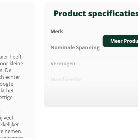
Product specificatie
Merk
Meer Produ
Nominale Spanning
ier heeft
oor kleine
Vermogen
s. De
ch echter
Maaibreedte
hoogte
kt het
Geluidsverm. Niveau Lwa
ettige
e
Maaihoogte Instelling
j veel
kkelijker
Inhoud Grasvangzak
 te nemen
raaggrepen