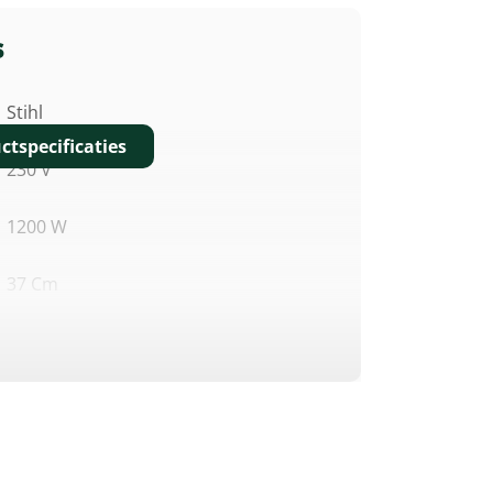
s
Stihl
ctspecificaties
230 V
1200 W
37 Cm
79 DB(A)
Centraal, 5 Standen, 30–70 Mm
40 Liter