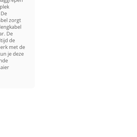
Mulchkit
plek
 De
bel zorgt
Wielaandrijving
rlengkabel
ar. De
Maaihuis
tijd de
perk met de
Neerklapbare Stuurboom
un je deze
ende
aier
Gewicht (droog)