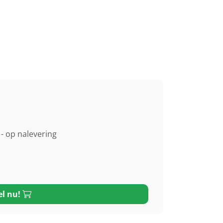
- op nalevering
el nu!