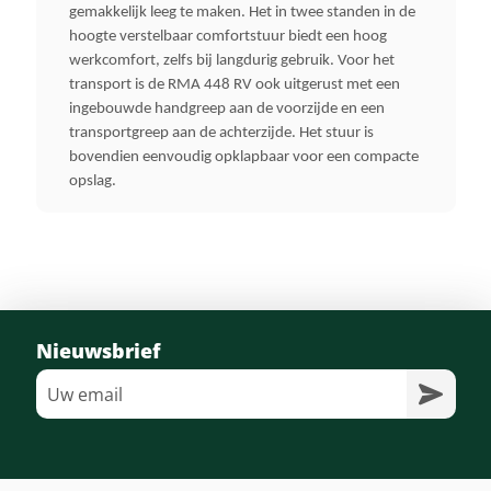
340 M²
gemakkelijk leeg te maken. Het in twee standen in de
hoogte verstelbaar comfortstuur biedt een hoog
werkcomfort, zelfs bij langdurig gebruik. Voor het
Autonomie Ak 30 S
transport is de RMA 448 RV ook uitgerust met een
340 M²
ingebouwde handgreep aan de voorzijde en een
transportgreep aan de achterzijde. Het stuur is
bovendien eenvoudig opklapbaar voor een compacte
Merk
opslag.
Stihl
Nieuwsbrief