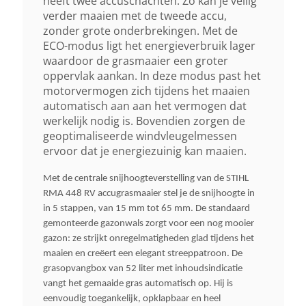
heeft twee accuschachten. Zo kan je veilig
Kunststof
verder maaien met de tweede accu,
zonder grote onderbrekingen. Met de
ECO-modus ligt het energieverbruik lager
Neerklapbare Stuurboom
waardoor de grasmaaier een groter
Ja Comfortstuur
oppervlak aankan. In deze modus past het
motorvermogen zich tijdens het maaien
automatisch aan aan het vermogen dat
Gewicht (droog)
werkelijk nodig is. Bovendien zorgen de
27 Kg
geoptimaliseerde windvleugelmessen
ervoor dat je energiezuinig kan maaien.
Autonomie Met Ak 10
Met de centrale snijhoogteverstelling van de STIHL
130 M²
RMA 448 RV accugrasmaaier stel je de snijhoogte in
in 5 stappen, van 15 mm tot 65 mm. De standaard
gemonteerde gazonwals zorgt voor een nog mooier
Autonomie Met Ak 20
gazon: ze strijkt onregelmatigheden glad tijdens het
260 M²
maaien en creëert een elegant streeppatroon. De
grasopvangbox van 52 liter met inhoudsindicatie
vangt het gemaaide gras automatisch op. Hij is
Autonomie Met Ak 30
eenvoudig toegankelijk, opklapbaar en heel