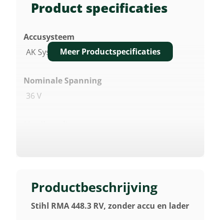
Product specificaties
Accusysteem
Meer Productspecificaties
AK Systeem
Nominale Spanning
36 V
Maaibreedte
46 Cm
Accutype
Lithium-Ion
Productbeschrijving
Stihl RMA 448.3 RV, zonder accu en lader
Geluidsverm. Niveau Lwa