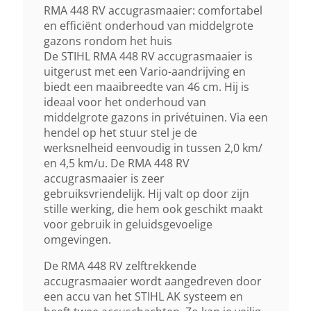
79 DB(A)
RMA 448 RV accugrasmaaier: comfortabel
en efficiënt onderhoud van middelgrote
gazons rondom het huis
Maaihoogte Instelling
De STIHL RMA 448 RV accugrasmaaier is
Centraal, 5 Standen, 15–60 Mm
uitgerust met een Vario-aandrijving en
biedt een maaibreedte van 46 cm. Hij is
ideaal voor het onderhoud van
Inhoud Grasvangzak
middelgrote gazons in privétuinen. Via een
hendel op het stuur stel je de
52 Liter
werksnelheid eenvoudig in tussen 2,0 km/
en 4,5 km/u. De RMA 448 RV
Mulchkit
accugrasmaaier is zeer
gebruiksvriendelijk. Hij valt op door zijn
Ja Incl.
stille werking, die hem ook geschikt maakt
voor gebruik in geluidsgevoelige
Wielaandrijving
omgevingen.
Ja Vario-Aandrijving
De RMA 448 RV zelftrekkende
accugrasmaaier wordt aangedreven door
een accu van het STIHL AK systeem en
Maaihuis