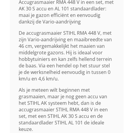
Lithium-Ion
Accugrasmaaier RMA 448 V in een set, met
AK 30 S accu en AL 101 standaardlader:
maai je gazon efficiënt en eenvoudig
Geluidsverm. Niveau Lwa
dankzij de Vario-aandrijving
79 DB(A)
De accugrasmaaier STIHL RMA 448 V, met
zijn Vario-aandrijving en maaibreedte van
Maaihoogte Instelling
46 cm, vergemakkelijkt het maaien van
middelgrote gazons. Hij is ideaal voor
Centraal, 7 Standen, 20–100 Mm
hobbytuiniers en kan zelfs hellend terrein
de baas. Via een hendel op het stuur stel
Inhoud Grasvangzak
je de werksnelheid eenvoudig in tussen 0
km/u en 4,6 km/u.
52 Liter
Als je meteen wilt beginnen met
grasmaaien, maar je nog geen accu van
Mulchkit
het STIHL AK systeem hebt, dan is de
Ja Incl.
accugrasmaaier STIHL RMA 448 V in een
set, met een STIHL AK 30 S accu en de
standaardlader STIHL AL 101 de ideale
Wielaandrijving
keuze.