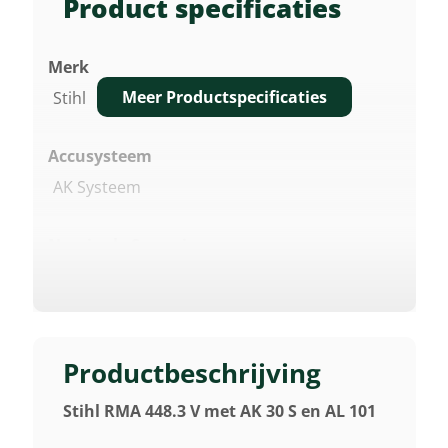
Product specificaties
Merk
Meer Productspecificaties
Stihl
Accusysteem
AK Systeem
Nominale Spanning
36 V
Maaibreedte
46 Cm
Productbeschrijving
Stihl RMA 448.3 V met AK 30 S en AL 101
Accutype