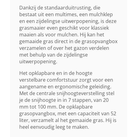
Ja Vario-Aandrijving
Dankzij de standaarduitrusting, die
bestaat uit een multimes, een mulchklep
Maaihuis
en een zijdelingse uitwerpopening, is deze
grasmaaier even geschikt voor klassiek
Kunststof
maaien als voor mulchen. Hij kan het
gemaaide gras direct in de grasopvangbox
Neerklapbare Stuurboom
verzamelen of over het gazon verdelen
met behulp van de zijdelingse
Ja Comfortstuur
uitwerpopening.
Gewicht (droog)
Het opklapbare en in de hoogte
verstelbare comfortstuur zorgt voor een
27 Kg
aangename en ergonomische geleiding.
Met de centrale snijhoogteverstelling stel
je de snijhoogte in in 7 stappen, van 20
Autonomie Met Ak 10
mm tot 100 mm. De opklapbare
130 M²
grasopvangbox, met een capaciteit van 52
liter, verzamelt al het gemaaide gras. Hij is
heel eenvoudig leeg te maken.
Autonomie Met Ak 20