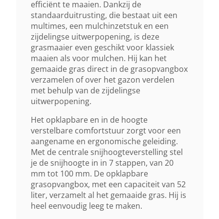
efficiënt te maaien. Dankzij de
Nee
standaarduitrusting, die bestaat uit een
multimes, een mulchinzetstuk en een
zijdelingse uitwerpopening, is deze
Maaihuis
grasmaaier even geschikt voor klassiek
Plaatstaal
maaien als voor mulchen. Hij kan het
gemaaide gras direct in de grasopvangbox
verzamelen of over het gazon verdelen
Neerklapbare Stuurboom
met behulp van de zijdelingse
Ja Comfortstuur
uitwerpopening.
Het opklapbare en in de hoogte
Gewicht (droog)
verstelbare comfortstuur zorgt voor een
aangename en ergonomische geleiding.
26 Kg
Met de centrale snijhoogteverstelling stel
je de snijhoogte in in 7 stappen, van 20
Autonomie Met Ak 10
mm tot 100 mm. De opklapbare
grasopvangbox, met een capaciteit van 52
115 M²
liter, verzamelt al het gemaaide gras. Hij is
heel eenvoudig leeg te maken.
Autonomie Met Ak 20