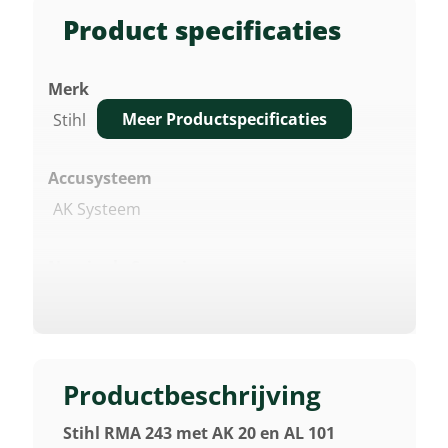
Product specificaties
Merk
Meer Productspecificaties
Stihl
Accusysteem
AK Systeem
Nominale Spanning
36 V
Maaibreedte
41 Cm
Productbeschrijving
Stihl RMA 243 met AK 20 en AL 101
Accutype