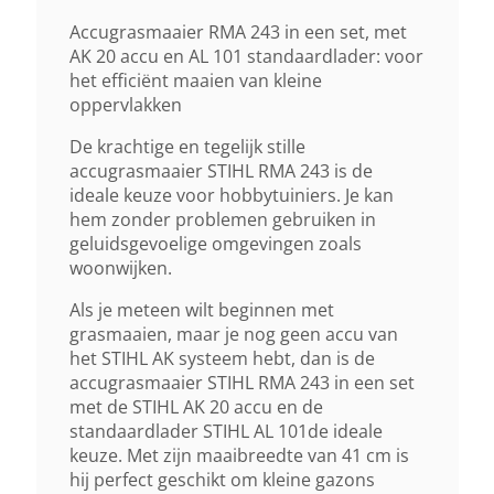
Lithium-Ion
Accugrasmaaier RMA 243 in een set, met
AK 20 accu en AL 101 standaardlader: voor
het efficiënt maaien van kleine
Geluidsverm. Niveau Lwa
oppervlakken
76 DB(A)
De krachtige en tegelijk stille
accugrasmaaier STIHL RMA 243 is de
Maaihoogte Instelling
ideale keuze voor hobbytuiniers. Je kan
hem zonder problemen gebruiken in
Centraal, 7 Standen, 20–100 Mm
geluidsgevoelige omgevingen zoals
woonwijken.
Inhoud Grasvangzak
Als je meteen wilt beginnen met
52 Liter
grasmaaien, maar je nog geen accu van
het STIHL AK systeem hebt, dan is de
accugrasmaaier STIHL RMA 243 in een set
Mulchkit
met de STIHL AK 20 accu en de
Ja Incl.
standaardlader STIHL AL 101de ideale
keuze. Met zijn maaibreedte van 41 cm is
hij perfect geschikt om kleine gazons
Wielaandrijving