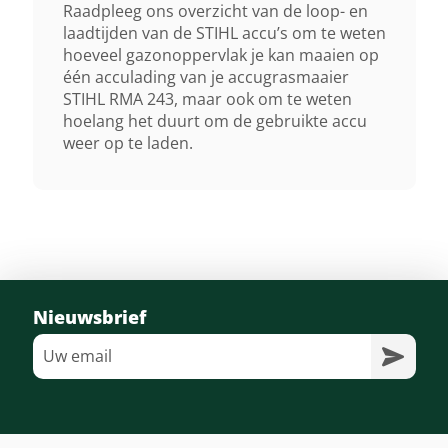
Raadpleeg ons overzicht van de loop- en
230 M²
laadtijden van de STIHL accu’s om te weten
hoeveel gazonoppervlak je kan maaien op
één acculading van je accugrasmaaier
Autonomie Met Ak 30
STIHL RMA 243, maar ook om te weten
300 M²
hoelang het duurt om de gebruikte accu
weer op te laden.
Autonomie Ak 30 S
300 M²
Nieuwsbrief