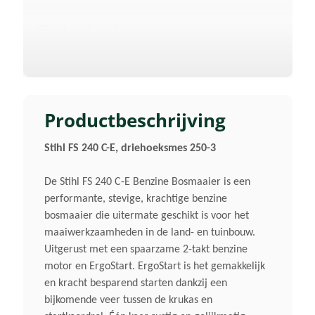
Cilinderinhoud
37,7 Cm³
Vermogen
1,7 KW/2,30 Pk
Productbeschrijving
Stihl FS 240 C-E, driehoeksmes 250-3
Geluidsverm. Niveau Lwa
99 DB(A) 3)
De Stihl FS 240 C-E Benzine Bosmaaier is een
performante, stevige, krachtige benzine
Gewicht (droog)
bosmaaier die uitermate geschikt is voor het
maaiwerkzaamheden in de land- en tuinbouw.
7,1 Kg 1)
Uitgerust met een spaarzame 2-takt benzine
motor en ErgoStart. ErgoStart is het gemakkelijk
Maaibreedte
en kracht besparend starten dankzij een
420 Mm
bijkomende veer tussen de krukas en