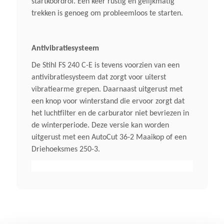
startkoordrol. Één keer rustig en gelijkmatig
trekken is genoeg om probleemloos te starten.
Start
Gemakkelijk Via Startkoord
Antivibratiesysteem
Type Steel
De Stihl FS 240 C-E is tevens voorzien van een
antivibratiesysteem dat zorgt voor uiterst
Recht Steel
vibratiearme grepen. Daarnaast uitgerust met
een knop voor winterstand die ervoor zorgt dat
Stuurboom
het luchtfilter en de carburator niet bevriezen in
Stuur Met Dubbelel Handgrepen
de winterperiode. Deze versie kan worden
uitgerust met een AutoCut 36-2 Maaikop of een
Driehoeksmes 250-3.
Standaard Snijgarnituur
Driehoeksmes 250-3 / Optie
AutoCut 36-2
Afmeting In Cm