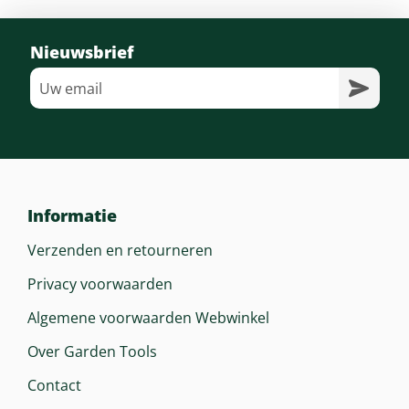
180 Cm 2)
Nieuwsbrief
Inhoud Brandstoftank
0,75 Liter
Draaggordel
Dubbel Draagriem
Informatie
Verzenden en retourneren
Privacy voorwaarden
Algemene voorwaarden Webwinkel
Over Garden Tools
Contact