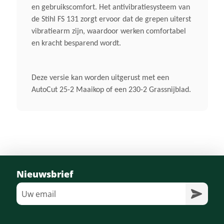
en gebruikscomfort. Het antivibratiesysteem van
Recht Steel
de Stihl FS 131 zorgt ervoor dat de grepen uiterst
vibratiearm zijn, waardoor werken comfortabel
Stuurboom
en kracht besparend wordt.
Stuur Met Dubbele
Lhandgrepen
Deze versie kan worden uitgerust met een
AutoCut 25-2 Maaikop of een 230-2 Grassnijblad.
Standaard Snijgarnituur
Grassnijblad 230-2
Afmeting In Cm
180 Cm 2)
Nieuwsbrief
Inhoud Brandstoftank
0,71 Liter