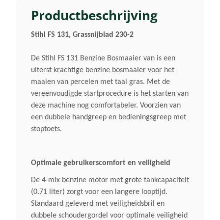
1,4 KW/1,90 Pk
Productbeschrijving
Stihl FS 131, Grassnijblad 230-2
Geluidsverm. Niveau Lwa
97 DB(A) 3)
De Stihl FS 131 Benzine Bosmaaier van is een
uiterst krachtige benzine bosmaaier voor het
Gewicht (droog)
maaien van percelen met taai gras. Met de
vereenvoudigde startprocedure is het starten van
5,8 Kg 1)
deze machine nog comfortabeler. Voorzien van
een dubbele handgreep en bedieningsgreep met
Maaibreedte
stoptoets.
420 Mm
Optimale gebruikerscomfort en veiligheid
Start
De 4-mix benzine motor met grote tankcapaciteit
Gemakkelijk Via Startkoord
(0.71 liter) zorgt voor een langere looptijd.
Standaard geleverd met veiligheidsbril en
Type Steel
dubbele schoudergordel voor optimale veiligheid