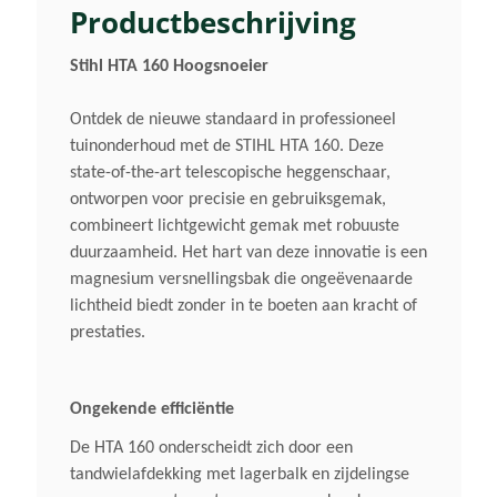
1,4 KW
Productbeschrijving
Stihl HTA 160 Hoogsnoeier
Aanbevolen Accu
AP 300 S
Ontdek de nieuwe standaard in professioneel
tuinonderhoud met de STIHL HTA 160. Deze
Zaagbladlengte
state-of-the-art telescopische heggenschaar,
ontworpen voor precisie en gebruiksgemak,
Standaard 30 Cm
combineert lichtgewicht gemak met robuuste
duurzaamheid. Het hart van deze innovatie is een
Zaagkettingsteek
magnesium versnellingsbak die ongeëvenaarde
1/4'' P
lichtheid biedt zonder in te boeten aan kracht of
prestaties.
Dikte Aandrijfschakels
1,1
Ongekende efficiëntie
De HTA 160 onderscheidt zich door een
Gewicht (droog)
tandwielafdekking met lagerbalk en zijdelingse