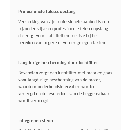
Tot 36 Min 2)
Professionele telescoopstang
Autonomie Met Ap 300
Versterking van zijn professionele aanbod is een
Tot 56 Min 2)
bijzonder stijve en professionele telescoopstang
die zorgt voor stabiliteit en precisie bij het
bereiken van hogere of verder gelegen takken.
Autonomie 1 Met Ap 300 S
Tot 70 Min 2)
Langdurige bescherming door luchtfilter
Autonomie Met Ap 500 S
Bovendien zorgt een luchtfilter met metalen gaas
0-80 Min
voor langdurige bescherming van de motor,
waardoor onderhoudsintervallen worden
verlengd en de levensduur van de heggenschaar
wordt verhoogd.
Inbegrepen steun