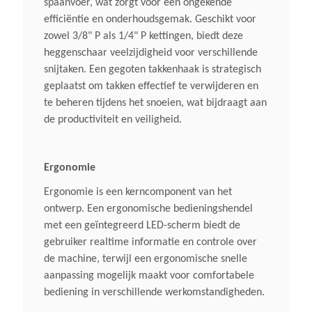
spaanvoer, wat zorgt voor een ongekende
6,9 Kg
efficiëntie en onderhoudsgemak. Geschikt voor
zowel 3/8" P als 1/4" P kettingen, biedt deze
Waterdicht
heggenschaar veelzijdigheid voor verschillende
IPX4
snijtaken. Een gegoten takkenhaak is strategisch
geplaatst om takken effectief te verwijderen en
te beheren tijdens het snoeien, wat bijdraagt aan
Geluidsverm. Niveau Lwa
de productiviteit en veiligheid.
85 DB(A)
Ergonomie
Kettingspanner
Zijdelingse Kettingspanner
Ergonomie is een kerncomponent van het
ontwerp. Een ergonomische bedieningshendel
met een geïntegreerd LED-scherm biedt de
Totale Lengte
gebruiker realtime informatie en controle over
285 - 405 Cm 3)
de machine, terwijl een ergonomische snelle
aanpassing mogelijk maakt voor comfortabele
bediening in verschillende werkomstandigheden.
Autonomie Met Ap 200