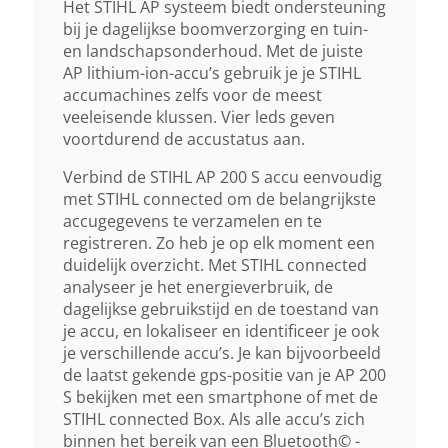
Aantal Leds
Het STIHL AP systeem biedt ondersteuning
bij je dagelijkse boomverzorging en tuin-
4
en landschapsonderhoud. Met de juiste
AP lithium-ion-accu’s gebruik je je STIHL
Accucel Technologie
accumachines zelfs voor de meest
veeleisende klussen. Vier leds geven
Lithium-Ion
voortdurend de accustatus aan.
Verbind de STIHL AP 200 S accu eenvoudig
Gewicht (droog)
met STIHL connected om de belangrijkste
1.3 Kg
accugegevens te verzamelen en te
registreren. Zo heb je op elk moment een
duidelijk overzicht. Met STIHL connected
Lengte X Breedte X Hoogte
analyseer je het energieverbruik, de
70 Mm X 116 Mm X 164 Mm
dagelijkse gebruikstijd en de toestand van
je accu, en lokaliseer en identificeer je ook
je verschillende accu’s. Je kan bijvoorbeeld
de laatst gekende gps-positie van je AP 200
S bekijken met een smartphone of met de
STIHL connected Box. Als alle accu’s zich
binnen het bereik van een Bluetooth© -