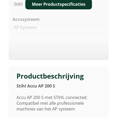
Meer Productspecificaties
Stihl
Accusysteem
AP Systeem
Nominale Spanning
36 V
Nominale Capaciteit Volgens IEC 61960
4.80 AH
Productbeschrijving
Stihl Accu AP 200 S
Nominale Cap Cel Volgens Opgave(
Fabrikant)
Accu AP 200 S met STIHL connected.
2.60 AH
Compatibel met alle professionele
machines van het AP systeem