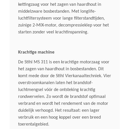
kettingzaag voor het zagen van haardhout in
Gewicht (droog)
middelzware bosbestanden. Met longlife-
luchtfiltersysteem voor lange filterstandtijden,
6,2 Kg
zuinige 2-MIX-motor, decompressieklep voor het
starten zonder veel krachtinspanning.
Geluidsverm. Niveau Lwa
105 DB(A)
Krachtige machine
De Stihl MS 311 is een krachtige motorzaag voor
Motor
het zagen van haardhout in bosbestanden. Dit
2-Takt
komt mede door de Stihl Vierkanaaltechniek. Vier
overstroomkanalen laten het brandstof-
Kettingspanner
luchtmengsel vóór de ontsteking krachtig
rondwervelen. Zo wordt de brandstof optimaal
Zijdelingse Kettingspanner
verbrand en wordt het rendement van de motor
duidelijk verhoogd. Het resultaat: een lager
Antivibratiesysteem
verbruik en een hoog koppel over een breed
Ja
toerentalgebied.