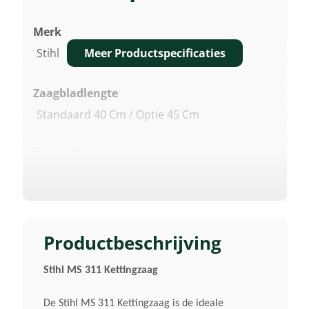
Merk
Meer Productspecificaties
Stihl
Zaagbladlengte
Standaard 40 Cm / Optie 45 Cm
Zaagkettingsteek
3/8 "
Cilinderinhoud
59 Cm³
Productbeschrijving
Stihl MS 311 Kettingzaag
Vermogen
3,1 / 4,1 KW/PK
De Stihl MS 311 Kettingzaag is de ideale