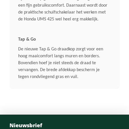
een fijn gebruikscomfort. Daarnaast wordt door
Beugelhandgreep
de praktische schuifschakelaar het werken met
de Honda UMS 425 wel heel erg makkelijk.
Standaard Snijgarnituur
Tap & Go Nylon Draadkop
Tap & Go
Afmeting In Cm
De nieuwe Tap & Go draadkop zorgt voor een
hoog maaicomfort langs muren en borders.
1.708 X 223 X 413 LxBxH
Bovendien hoef je niet steeds de draad te
vervangen. De brede afdekkap bescherm je
Inhoud Brandstoftank
tegen rondvliegend gras en vuil.
0,58 Liter
Draaggordel
Nee
Nieuwsbrief