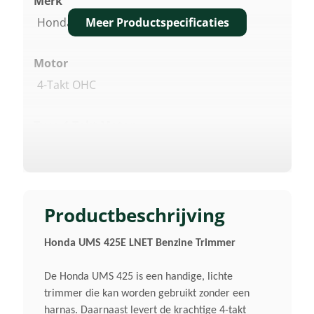
Merk
Meer Productspecificaties
Honda
Motor
4-Takt OHC
Type 4-Takt Motor
GX25T
Cilinderinhoud
25 Cm³
Productbeschrijving
Honda UMS 425E LNET Benzine Trimmer
Max. Motorvermogen
0,81 KW/1,1 Pk/8.000 Omw/min.
De Honda UMS 425 is een handige, lichte
trimmer die kan worden gebruikt zonder een
Nominaal. Motorvermogen
harnas. Daarnaast levert de krachtige 4-takt