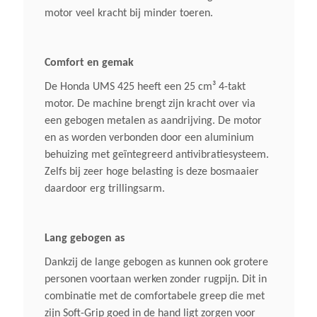
motor veel kracht bij minder toeren.
0,72 KW/1 Pk/7.000 Omw/min.
Geluidsverm. Niveau Lwa
Comfort en gemak
109 DB(A)
De Honda UMS 425 heeft een 25 cm³ 4-takt
motor. De machine brengt zijn kracht over via
een gebogen metalen as aandrijving. De motor
Start
en as worden verbonden door een aluminium
Gemakkelijk Via Startkoord
behuizing met geïntegreerd antivibratiesysteem.
Zelfs bij zeer hoge belasting is deze bosmaaier
Gewicht (droog)
daardoor erg trillingsarm.
5,49 Kg
Lang gebogen as
Type Steel
Dankzij de lange gebogen as kunnen ook grotere
Gebogen Steel
personen voortaan werken zonder rugpijn. Dit in
combinatie met de comfortabele greep die met
Stuurboom
zijn Soft-Grip goed in de hand ligt zorgen voor