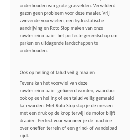
onderhouden van grote grasvelden. Verwilderd
4,0 KW/5,5 Pk/3.600 Omw/min.
gazon geen probleem voor deze maaier. Vrij
zwevende voorwielen, een hydrostatische
Nominaal. Motorvermogen
aandrijving en Roto Stop maken van onze
2,7 KW / 3,70 Pk/2.800 Omw/min.
ruwterreinmaaier het perfecte gereedschap om
parken en uitdagende landschappen te
onderhouden.
Geluidsverm. Niveau Lwa
98 DB(A)
Ook op helling of talud veilig maaien
Maaihoogte Instelling
Tevens kan het voorwiel van deze
ruwterreinmaaier gefixeerd worden, waardoor
4 Hendels, 6 Standen, 15-75 Mm
ook op een helling of een talud veilig gemaaid
kan worden. Met Roto Stop stop je de messen
Inhoud Grasvangzak
met een druk op de knop terwijl de motor blijft
Geen
draaien. Perfect voor wanneer je de machine
over oneffen terrein of een grind- of wandelpad
rijdt.
Mulchkit