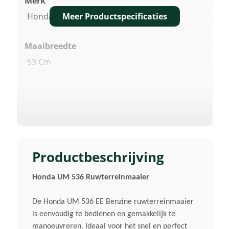
Merk
Meer Productspecificaties
Honda
Maaibreedte
53 Cm
Motor
5,5 Pk / 4,0 Kw OHC
Type 4-Takt Motor
GXV 160
Productbeschrijving
Honda UM 536 Ruwterreinmaaier
Cilinderinhoud
163 Cm³
De Honda UM 536 EE Benzine ruwterreinmaaier
is eenvoudig te bedienen en gemakkelijk te
Max. Motorvermogen
manoeuvreren. Ideaal voor het snel en perfect