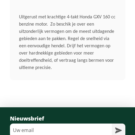
Nee
Uitgerust met krachtige 4-takt Honda GXV 160 cc
benzine motor.
Zo beschik je over een
Start
uitzonderlijk vermogen om de meest uitdagende
Gemakkelijk Via Startkoord
gebieden aan te pakken. Regel de snelheid via
een eenvoudige hendel. Drijf het vermogen op
Wielaandrijving
over hardnekkige gebieden voor meer
doeltreffendheid, of vertraag langs bermen voor
2-Versnellingen Met Cardan-
Aandrijving
ultieme precisie.
Bijzonderheden
Cardanaandrijving / Rotostop®
Maaihuis
Nieuwsbrief
Stalen