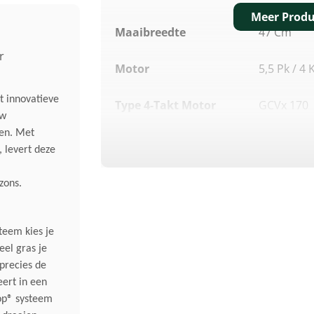
Meer Produ
Maaibreedte
47 Cm
r
Motor
5,5 Pk / 4
 innovatieve
Type 4-Takt Motor
GCVx 170
uw
len. Met
Cilinderinhoud
167 Cm³
 levert deze
Max. Motorvermogen
4 KW/5,5 
zons.
Nominaal.
3,1 KW /4
Motorvermogen
teem kies je
eel gras je
Geluidsverm. Niveau
94 DB(A)
precies de
Lwa
eert in een
op® systeem