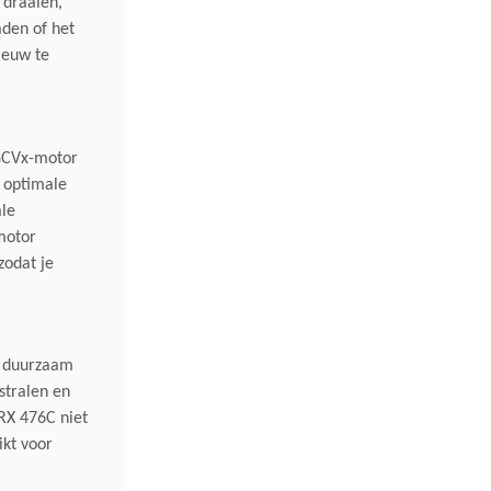
Maaihoogte Instelling
Centraal,
 draaien,
aden of het
ieuw te
Inhoud Grasvangzak
69 Liter
Mulchkit
Mulchkit 
 GCVx-motor
Start
Gemakkelij
 optimale
le
Wielaandrijving
Ja Variabe
 motor
zodat je
Bijzonderheden
Automatis
Maaihuis
Kunststof
, duurzaam
Jaar Garan
stralen en
RX 476C niet
Neerklapbare
Ja
ikt voor
Stuurboom