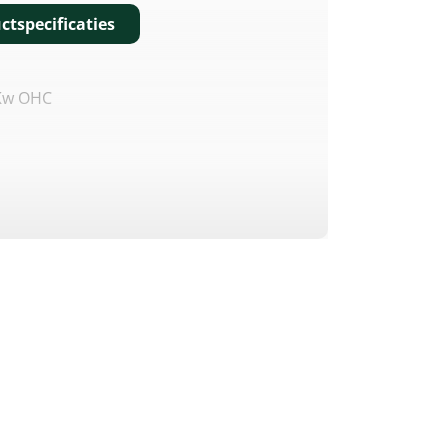
ctspecificaties
 Kw OHC
Pk/3.600 Omw/min.
,2 Pk/2.800 Omw/min.