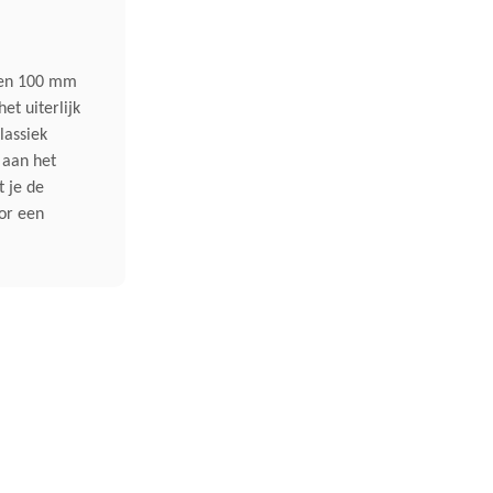
Gewicht (droog)
42 Kg
 en 100 mm
et uiterlijk
lassiek
 aan het
 je de
oor een