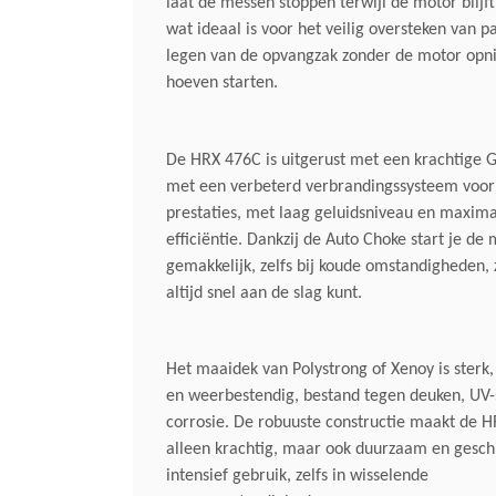
laat de messen stoppen terwijl de motor blijft
wat ideaal is voor het veilig oversteken van p
legen van de opvangzak zonder de motor opn
hoeven starten.
De HRX 476C is uitgerust met een krachtige
met een verbeterd verbrandingssysteem voor
prestaties, met laag geluidsniveau en maxima
efficiëntie. Dankzij de Auto Choke start je de
gemakkelijk, zelfs bij koude omstandigheden, 
altijd snel aan de slag kunt.
Het maaidek van Polystrong of Xenoy is sterk
en weerbestendig, bestand tegen deuken, UV-
corrosie. De robuuste constructie maakt de H
alleen krachtig, maar ook duurzaam en gesch
intensief gebruik, zelfs in wisselende