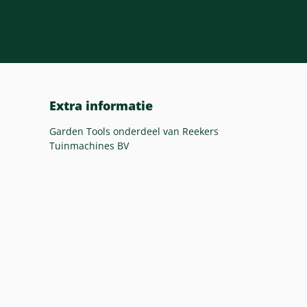
22,5 Kg
xa
365 M²
Extra informatie
Garden Tools onderdeel van Reekers
Tuinmachines BV