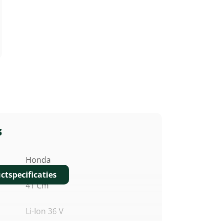
s
Honda
ctspecificaties
41 Cm
Li-Ion 36 V