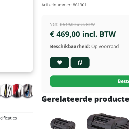
Artikelnummer:
861301
Van:
€ 519,00 incl. BTW
€ 469,00 incl. BTW
Beschikbaarheid:
Op voorraad
Best
Gerelateerde product
ificaties