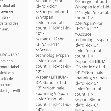
</span>1,3<br
/>Energie-inhoud
id="c1-id-9"
rdigd uit
Wh<span id="c1-id-
/>Energie-inhoud
tstekende
11" style="mso-tab-
Wh<span
count: 1">
 strak
style="mso-tab-
224</span><br
de tand des
count: 1" id="c1-id-
id="c1-id-12"
n aan.
10">
/>Accucel
</span>112<br
technologie<span
id="c1-id-11"
id="c1-id-13"
/>Accucel
style="mso-tab-
technologie<span
a HRG 416 XB
count: 1">
style="mso-tab-
</span>LITHIUM-
n om een
count: 1" id="c1-id-
ION<br id="c1-id-
 comfortabel
12">
14" />Nominale
wicht van
</span>LITHIUM-
spanning V<span
zelfs de
ION<br id="c1-id-
id="c1-id-15"
 voorkomen
13" />Nominale
style="mso-tab-
er tijd kwijt
spanning V<span
count: 1">
style="mso-tab-
</span>36<br
count: 1" id="c1-id-
id="c1-id-16"
14">
/>Capaciteit