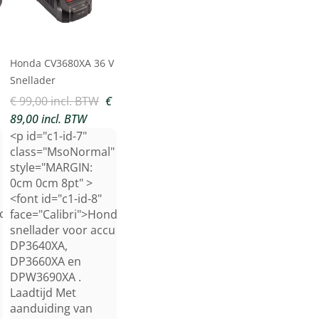
Honda CV3680XA 36 V
Snellader
€ 99,00 incl. BTW
€
89,00 incl. BTW
<p id="c1-id-7"
"
class="MsoNormal"
style="MARGIN:
0cm 0cm 8pt" >
<font id="c1-id-8"
icht
face="Calibri">Honda
snellader voor accu
DP3640XA,
DP3660XA en
DPW3690XA .
Laadtijd Met
aanduiding van