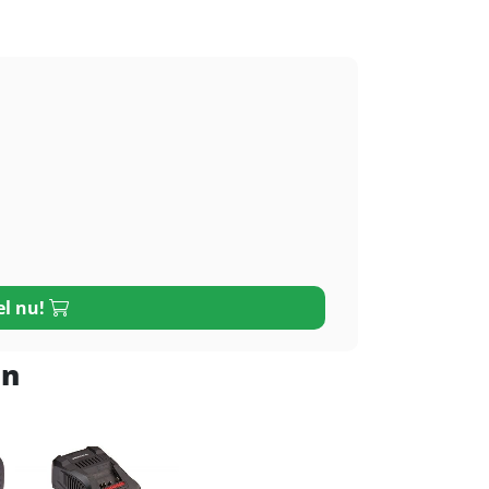
el nu!
en