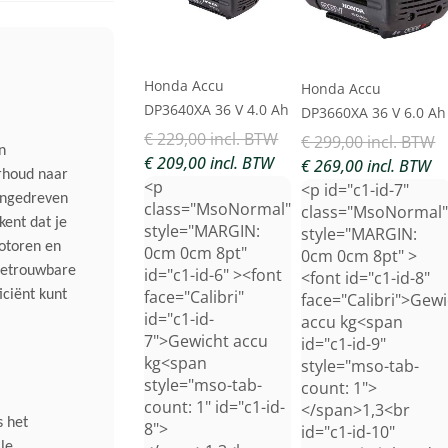
Honda Accu
Honda Accu
DP3640XA 36 V 4.0 Ah
DP3660XA 36 V 6.0 Ah
€ 229,00 incl. BTW
€ 299,00 incl. BTW
n
€ 209,00 incl. BTW
€ 269,00 incl. BTW
rhoud naar
<p
<p id="c1-id-7"
angedreven
class="MsoNormal"
class="MsoNormal
kent dat je
style="MARGIN:
style="MARGIN:
otoren en
0cm 0cm 8pt"
0cm 0cm 8pt" >
betrouwbare
id="c1-id-6" ><font
<font id="c1-id-8"
face="Calibri"
iciënt kunt
face="Calibri">Gew
id="c1-id-
accu kg<span
7">Gewicht accu
id="c1-id-9"
kg<span
style="mso-tab-
style="mso-tab-
count: 1">
count: 1" id="c1-id-
</span>1,3<br
s het
8">
id="c1-id-10"
le