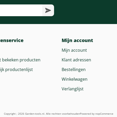
Gewicht (droog)
Max. Gazonoppervlak Accu Dp3640
tenservice
Mijn account
Mijn account
t bekeken producten
Klant adressen
ijk productenlijst
Bestellingen
Winkelwagen
Verlanglijst
Copyright ; 2026 Garden-tools.nl. Alle rechten voorbehouden
Powered by
nopCommerce