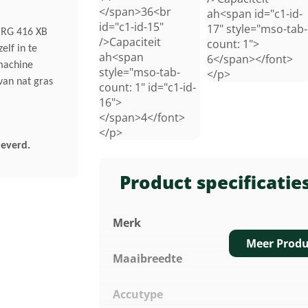
</span>36<br
ah<span id="c1-id-
id="c1-id-15"
17" style="mso-tab-
HRG 416 XB
/>Capaciteit
count: 1">
lf in te
ah<span
6</span></font>
 machine
style="mso-tab-
</p>
van nat gras
count: 1" id="c1-id-
16">
</span>4</font>
</p>
leverd.
Product specificatie
Merk
Meer Produ
Maaibreedte
Accutype