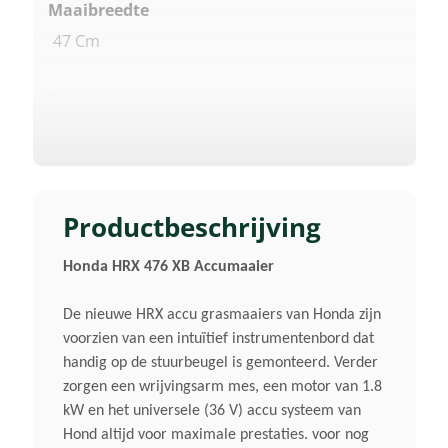
Maaibreedte
47 Cm
Accutype
Li-Ion 36 V
Max. Motorvermogen
1,8 KW 2.800 Tpm
Productbeschrijving
Honda HRX 476 XB Accumaaier
Geluidsverm. Niveau Lwa
92 DB(A) (standaard) / 87 (stille
De nieuwe HRX accu grasmaaiers van Honda zijn
Modus)
voorzien van een intuïtief instrumentenbord dat
handig op de stuurbeugel is gemonteerd. Verder
Maaihoogte Instelling
zorgen een wrijvingsarm mes, een motor van 1.8
kW en het universele (36 V) accu systeem van
2 Hendels, 6 Standen, 25–79 Mm
Hond altijd voor maximale prestaties. voor nog