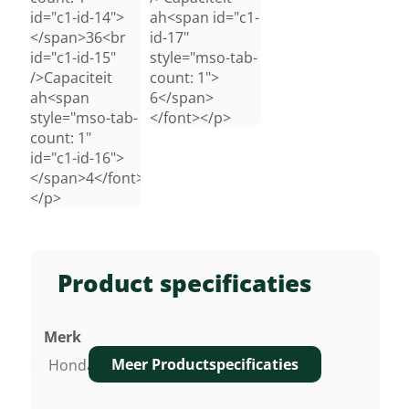
id="c1-id-14">
ah<span id="c1-
</span>36<br
id-17"
id="c1-id-15"
style="mso-tab-
/>Capaciteit
count: 1">
ah<span
6</span>
style="mso-tab-
</font></p>
count: 1"
id="c1-id-16">
</span>4</font>
</p>
Product specificaties
Merk
Meer Productspecificaties
Honda