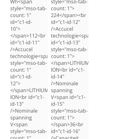
Wh<span
style="mso-tab-
style="mso-tab-
count: 1">
count: 1"
224</span><br
id="c1-id-
id="c1-id-12"
10">
/>Accucel
</span>112<br
technologie<span
id="c1-id-11"
id="c1-id-13"
/>Accucel
style="mso-tab-
technologie<span
count: 1">
style="mso-tab-
</span>LITHIUM-
count: 1"
ION<br id="c1-
id="c1-id-
id-14"
12">
/>Nominale
</span>LITHIUM-
spanning
ION<br id="c1-
V<span id="c1-
id-13"
id-15"
/>Nominale
style="mso-tab-
spanning
count: 1">
V<span
</span>36<br
style="mso-tab-
id="c1-id-16"
count: 1"
/>Capaciteit