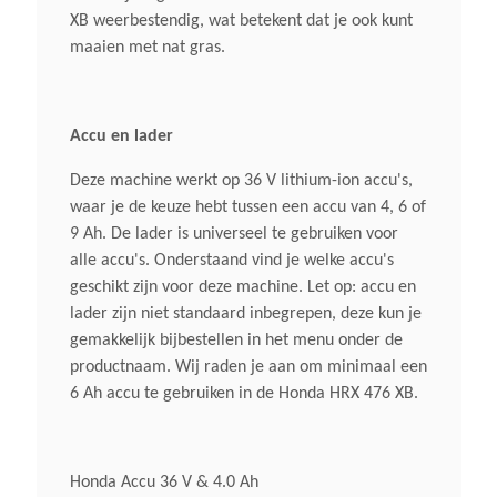
XB weerbestendig, wat betekent dat je ook kunt
maaien met nat gras.
Neerklapbare Stuurboom
Ja
Accu en lader
Gewicht (droog)
Deze machine werkt op 36 V lithium-ion accu's,
36,5 Kg
waar je de keuze hebt tussen een accu van 4, 6 of
9 Ah. De lader is universeel te gebruiken voor
Max. Gazonoppervlak Accu Dp3640xa
alle accu's. Onderstaand vind je welke accu's
Battery 36 V, 6Ah (Max 485 M²)
geschikt zijn voor deze machine. Let op: accu en
(aanbevolen 350 M²)
lader zijn niet standaard inbegrepen, deze kun je
gemakkelijk bijbestellen in het menu onder de
productnaam. Wij raden je aan om minimaal een
6 Ah accu te gebruiken in de Honda HRX 476 XB.
Honda Accu 36 V & 4.0 Ah