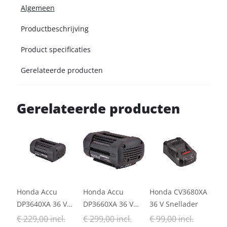
Algemeen
Productbeschrijving
Product specificaties
Gerelateerde producten
Gerelateerde producten
Honda Accu
Honda Accu
Honda CV3680XA
DP3640XA 36 V
DP3660XA 36 V
36 V Snellader
4.0 Ah
6.0 Ah
€ 229,00 incl.
€ 299,00 incl.
€ 99,00 incl.