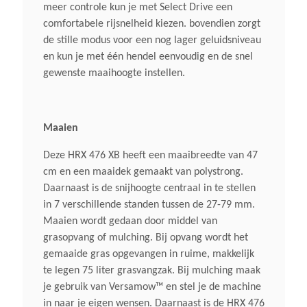
meer controle kun je met Select Drive een
Inhoud Grasvangzak
comfortabele rijsnelheid kiezen. bovendien zorgt
75 Liter
de stille modus voor een nog lager geluidsniveau
en kun je met één hendel eenvoudig en de snel
gewenste maaihoogte instellen.
Mulchkit
Ja Incl. Versamow® Selectief
Mulchsysteem
Maaien
Wielaandrijving
Deze HRX 476 XB heeft een maaibreedte van 47
cm en een maaidek gemaakt van polystrong.
Ja
Daarnaast is de snijhoogte centraal in te stellen
in 7 verschillende standen tussen de 27-79 mm.
Bijzonderheden
Maaien wordt gedaan door middel van
Motorrem
grasopvang of mulching. Bij opvang wordt het
gemaaide gras opgevangen in ruime, makkelijk
te legen 75 liter grasvangzak. Bij mulching maak
Maaihuis
je gebruik van Versamow™ en stel je de machine
Polystrong
in naar je eigen wensen. Daarnaast is de HRX 476