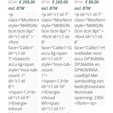
BTW
€ 209,00
BTW
€ 269,00
BTW
€ 89,00
incl. BTW
incl. BTW
incl. BTW
<p
<p id="c1-id-7"
<p id="c1-id-7"
class="MsoNormal"
class="MsoNormal"
class="MsoNormal"
style="MARGIN:
style="MARGIN:
style="MARGIN:
0cm 0cm 8pt"
0cm 0cm 8pt" >
0cm 0cm 8pt" >
id="c1-id-6" >
<font id="c1-id-
<font id="c1-id-
<font
8"
8"
face="Calibri"
face="Calibri">Gewicht
face="Calibri">Hond
id="c1-id-
accu kg<span
snellader voor
7">Gewicht
id="c1-id-9"
accu DP3640XA,
accu kg<span
style="mso-tab-
DP3660XA en
style="mso-tab-
count:
DPW3690XA .
count: 1"
1">
Laadtijd Met
id="c1-id-
</span>1,3<br
aanduiding van
8">
id="c1-id-10"
bedrijfstoestand.
</span>1,3<br
/>Energie-
Nominale
id="c1-id-9"
inhoud
spanning: 230V.
/>Energie-
Wh<span
</font></p>
inhoud
id="c1-id-11"